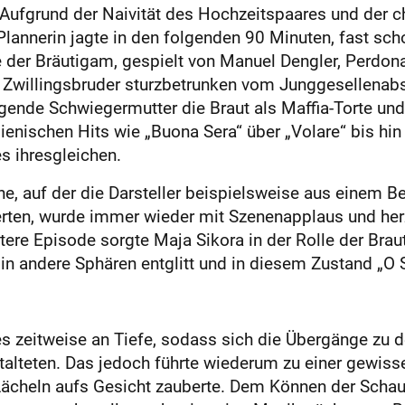
r. Aufgrund der Naivität des Hochzeitspaares und der
lannerin jagte in den folgenden 90 Minuten, fast scho
der Bräutigam, gespielt von Manuel Dengler, Perdona
 Zwillingsbruder sturzbetrunken vom Junggesellenab
ingende Schwiegermutter die Braut als Maffia-Torte u
enischen Hits wie „Buona Sera“ über „Volare“ bis hin 
s ihresgleichen.
, auf der die Darsteller beispielsweise aus einem Be
berten, wurde immer wieder mit Szenenapplaus und h
ere Episode sorgte Maja Sikora in der Rolle der Braut
 in andere Sphären entglitt und in diesem Zustand „O 
 zeitweise an Tiefe, sodass sich die Übergänge zu d
alteten. Das jedoch führte wiederum zu einer gewis
cheln aufs Gesicht zauberte. Dem Können der Schaus