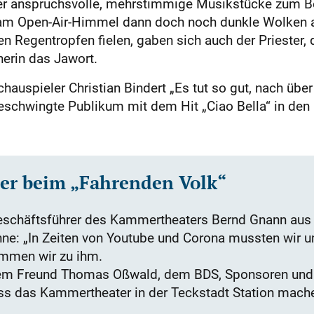
ter anspruchsvolle, mehrstimmige Musikstücke zum Bes
am Open-Air-Himmel dann doch noch dunkle Wolken a
en Regentropfen fielen, gaben sich auch der Priester,
erin das Jawort.
auspieler Christian Bindert „Es tut so gut, nach übe
eschwingte Publikum mit dem Hit „Ciao Bella“ in den
er beim „Fahrenden Volk“
chäftsführer des Kammertheaters Bernd Gnann aus 
ne: „In Zeiten von Youtube und Corona mussten wir 
mmen wir zu ihm.
gem Freund Thomas Oßwald, dem BDS, Sponsoren und
ass das Kammertheater in der Teckstadt Station mach