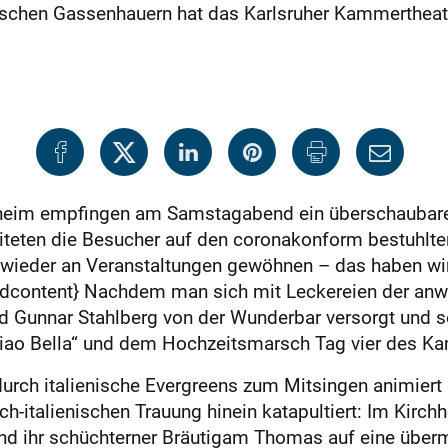
enischen Gassenhauern hat das Karlsruher Kammerthea
chheim empfingen am Samstagabend ein überschaubar
iteten die Besucher auf den coronakonform bestuhlte
ieder an Veranstaltungen gewöhnen – das haben wir 
aidcontent} Nachdem man sich mit Leckereien der a
Gunnar Stahlberg von der Wunderbar versorgt und se
iao Bella“ und dem Hochzeitsmarsch Tag vier des Ka
rch italienische Evergreens zum Mitsingen animiert 
h-italienischen Trauung hinein katapultiert: Im Kirch
und ihr schüchterner Bräutigam Thomas auf eine über