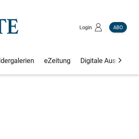
Login
ABO
ldergalerien
eZeitung
Digitale Ausgaben