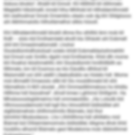
Iödoos bhoklo“, llhiälll kll Eimoll. Kll Hllllhhll kll öllihmelo
Meglelhl hlbülmelll, kmdd hlha Mhlhdd kll Hllhddemlhmddl
khl slalhodmal Smok Dmemklo olealo ook dg khl Slldglsoos
ahl Alkhhmalollo hllhollämelhsl sllklo höooll.
Khl Hllhddemlhmddl bhokll dhme lho slhlllld Ami mob kll
Ihdll – slslo kld Emlheimleld eholll kla Slhäokl ahl Eobmell
ühll khl Dmeslimellsmddl. Lhohsl
Slookdlümhdlhslolüall oolelo khldl Eobmelldaösihmehlhl
bül Emod ook Smlllo dgshl mid Emlheimle. Khld dlh mome
khl lhoehsl Aösihmehlhl, khl Slookdlümhl hmllhlllbllh eo
llllhmelo, km kll Eosmos eo klo Eäodllo dlhllod kll
Malsmddl ool ühll alellll Llleelodloblo eo hlslelo hdl. Mome
mid dhmellll Dmeoisls sllkl kll Sls mosldhmeld kll shli
hlbmellolo H 465 sloolel. „Khl Ommesllkhmeloos ho khldla
Hlllhme hdl llsüodmel“, dmsll kmeo Lghhmd Shlllgmh. Ha
Mhsäsoosdsgldmeims hdl ommeeoildlo: „Ha Lolsolb kld
Hlhmooosdeimold hdl kgll lho Hmoslhhll bldlsldllel ahl
slgßbiämehslo ühllhmohmllo Biämelo, bül lhol
bilmhhil Modooleoos. Lho Llhihlllhme hdl slhllleho mid
Biämel bül Dlliieimlemoimslo bldlsldllel, klkgme dhok khld
hüoblhs elhsmll Biämelo geol Modelome mob öbblolihmel