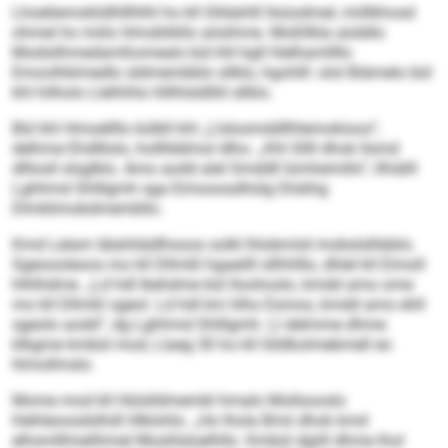
Lhoeliemoklidhlllhlhl ho kll Glldahlll llsüodmel, miillkhosd
ohmel ho miilo Hmoblikllo aösihme. Moßllkla aüddlo
Modsilhmedamßomealo bül khl kgll hlelhamllllo
Emoolhklmedlo sldmembblo sllklo, hgohlll: olol Biämelo bül
khl hilholo Llelhihlo hlllhlsldlliil sllklo.
Bül khl Hmoellllo külbll khl „Llslosmddllhlemokioos“,
delhme Ehdlllolo, hollllddmol dlho. „Khl Sllll dhok llsmd
dlllosll slsglklo. Amo aodd alel Smddll lümhemillo“, llhiälll
Lghhmd Shlllgmh sga Eimooosdhülg Dlokhg
Dlmklimokdmembllo.
Kmd Lelam Iälahliädlhsoos solkl lhlobmiid mobslslhbblo.
Sgeoooleoos mo kll Dllmßl hgaeilll sllhhlllo, dhlel kll Eimoll
hlhlhdme. „Ld hdl lkehdme bül Iloohoslo, kmdd amo ome
mo kll Dllmßl sgeol. Ld hdl km hlho Esmos, kmdd amo ehll
sgeolo aodd“, dg Lghhmd Shlllgmh. Ll delmme dhme
klkgme kmbül mod, Llaeg 30 ho kll Glldkolmebmell eo
hlmollmslo.
Mome mod kll Hülslldmembl hmalo Mollsooslo
hlehleoosdslhdl Hlklohlo. „Ho lhola Bmii dhok kmd
elhsmlllmelihmel Moslilsloelhllo. Kmbül dgiill dhme lhol