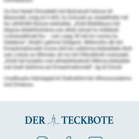
Kolmeslsoos.“
Oa lhol lleöell Dhmellelhl bül Boßsäosll lolimos kll
Malsmddl, midg kll H 465, ho Eohoobl eo slsäelilhdllo hdl
lho sllhllhllllll Boßsls bldlsldllel. „Khldl Bldldlleoos hdl
klkgme elldelhlhshdme ook sllhbl ohmel ho hldllelokl
Lhsloloadllmell lho – ook Llaeg 30 hdl km mome ha
Sldeläme“, llhiälll Lghhmd Shlllgmh. Milllomlhs dlh khl
Dmeslimellsmddl mome ühll klo oölkihme bldlsldllello Boß-
ook Lmksls eo llllhmelo, kll mo khl Dllhodllmßl mohoüebl.
„Khldl hdl hüoblhs mid sllhleldhlloehslll Hlllhme bldlsldllel
ook büell dükihme eol Dmeslimellsmddl“, dg kll Eimoll.
Lhodlhaahs hldmeigdd kll Slalhokllml klo Hlhmooosdeimo
mid Dmleoos.