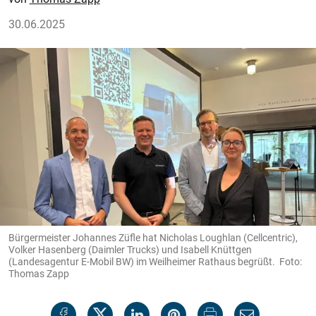
30.06.2025
Bürgermeister Johannes Züfle hat Nicholas Loughlan (Cellcentric),
Volker Hasenberg (Daimler Trucks) und Isabell Knüttgen
(Landesagentur E-Mobil BW) im Weilheimer Rathaus begrüßt. Foto:
Thomas Zapp