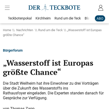
Teckbotenpokal
Kirchheim
Rund um die Teck
Blaulicht
Loka
ABO
Home
Nachrichten
Rund um die Teck
„Wasserstoff ist Europas
größte Chance“
Bürgerforum
„Wasserstoff ist Europas
größte Chance“
Die Stadt Weilheim hat ihre Einwohner zu drei Vorträgen
über die Zukunft des Wasserstoffs ins
Rathausfoyer eingeladen. Die Experten standen danach für
Gespräche zur Verfügung.
Thomas Zapp