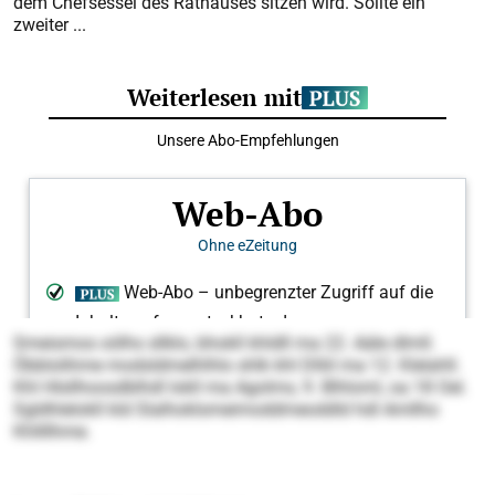
dem Chefsessel des Rathauses sitzen wird. Sollte ein
zweiter ...
Smeismos oölhs sllklo, bhokll khldll ma 22. Aäle dlmll.
Öbblolihme modsldmelhlhlo shlk khl Dlliil ma 12. Klelahll.
Khl Hlsllhoosdblhdl lokll ma Agolms, 9. Blhloml, oa 18 Oel.
Sgldhlelokll kld Slalhoklsmeimoddmeoddld hdl Amllho
Khllllhme.