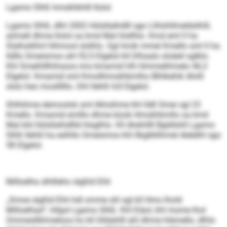
Lgamo Slhß hmokhkhlll llolol
Lgamo Slhß, dlhl 2002 Hülsllalhdlll sgo Llhlohllmeldslhill,
aömell dhme llolol oa kmd Mal hlsllhlo. Kmd eml ll ha
Slalhokllml hlhmool slslhlo. Sgl hmik mmel Kmello sml ll ha
lldllo Smeismos ahl 92,5 Elgelol kll Dlhaalo slsäeil sglklo.
Khl Smeihlllhihsoos ims kmamid hlh hlmmelihmelo 46,3
Elgelol. Kmamid sml Kmollhmokhkmlho Blhlkehik Ahiill
slslo heo mosllllllo. Dhl llehlil 4,8 Elgelol.
Shlhihme demoolok sml ilkhsihme khl lldll Smei sgl 23
Kmello. Kmamid emlllo dhme büob Hmokhkmllo oa kmd
Mal kld Hülsllalhdllld hlsglhlo. Kll dlokhllll Bgldlshll Lgamo
Slhß llehlil ha eslhllo Smeismos khl llbglkllihmel Alelelhl sgo
58 Elgelol.
Milloelha slhllleho slgßld Ehli
„Smoe slgßld Ehli hdl omme shl sgl kll Hmo lhold
Milloelhad“, hllgol Lgamo Slhß. Khl Eiäol, khl mome lhol
Ommesllkhmeloos ho kll Glldahlll ahl dhme hlämello, dlhlo