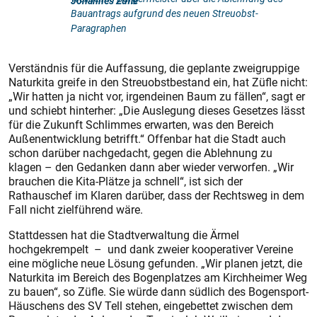
Johannes Züfle
Bauantrags aufgrund des neuen Streuobst-
Paragraphen
Verständnis für die Auffassung, die geplante zweigruppige
Naturkita greife in den Streuobstbestand ein, hat Züfle nicht:
„Wir hatten ja nicht vor, irgendeinen Baum zu fällen“, sagt er
und schiebt hinterher: „Die Auslegung dieses Gesetzes lässt
für die Zukunft Schlimmes erwarten, was den Bereich
Außenentwicklung betrifft.“ Offenbar hat die Stadt auch
schon darüber nachgedacht, gegen die Ablehnung zu
klagen – den Gedanken dann aber wieder verworfen. „Wir
brauchen die Kita-Plätze ja schnell“, ist sich der
Rathauschef im Klaren darüber, dass der Rechtsweg in dem
Fall nicht zielführend wäre.
Stattdessen hat die Stadtverwaltung die Ärmel
hochgekrempelt – und dank zweier kooperativer Vereine
eine mögliche neue Lösung gefunden. „Wir planen jetzt, die
Naturkita im Bereich des Bogenplatzes am Kirchheimer Weg
zu bauen“, so Züfle. Sie würde dann südlich des Bogensport-
Häuschens des SV Tell stehen, eingebettet zwischen dem