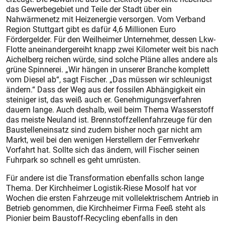
das Gewerbegebiet und Teile der Stadt über ein
Nahwärmenetz mit Heizenergie versorgen. Vom Verband
Region Stuttgart gibt es dafür 4,6 Millionen Euro
Fördergelder. Für den Weilheimer Unternehmer, dessen Lkw-
Flotte aneinandergereiht knapp zwei Kilometer weit bis nach
Aichelberg reichen würde, sind solche Pläne alles andere als
grüne Spinnerei. „Wir hängen in unserer Branche komplett
vom Diesel ab“, sagt Fischer. „Das müssen wir schleunigst
ändern.“ Dass der Weg aus der fossilen Abhängigkeit ein
steiniger ist, das weiß auch er. Genehmigungsverfahren
dauern lange. Auch deshalb, weil beim Thema Wasserstoff
das meis­te Neuland ist. Brennstoffzellenfahrzeuge für den
Baustelleneinsatz sind zudem bisher noch gar nicht am
Markt, weil bei den wenigen Herstellern der Fernverkehr
Vorfahrt hat. Sollte sich das ändern, will Fischer seinen
Fuhrpark so schnell es geht umrüsten.
Für andere ist die Transformation ebenfalls schon lange
Thema. Der Kirchheimer Logistik-Riese Mosolf hat vor
Wochen die ersten Fahrzeuge mit vollelektrischem Antrieb in
Betrieb genommen, die Kirchheimer Firma Feeß steht als
Pionier beim Baustoff-Recycling ebenfalls in den