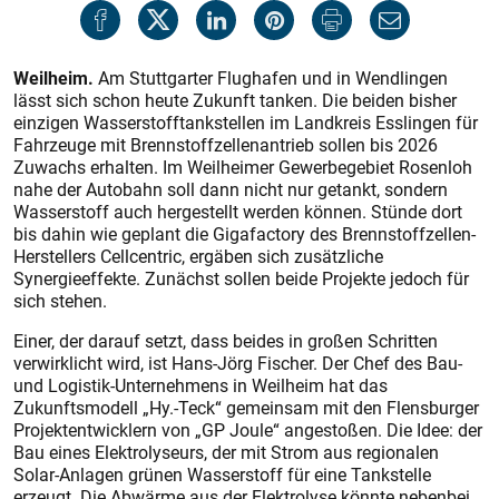
Weilheim.
Am Stuttgarter Flughafen und in Wendlingen
lässt sich schon heute Zukunft tanken. Die beiden bisher
einzigen Wasserstofftankstellen im Landkreis Esslingen für
Fahrzeuge mit Brennstoffzellenantrieb sollen bis 2026
Zuwachs erhalten. Im Weilheimer Gewerbegebiet Rosenloh
nahe der Autobahn soll dann nicht nur getankt, sondern
Wasserstoff auch hergestellt werden können. Stünde dort
bis dahin wie geplant die Gigafactory des Brennstoffzellen-
Herstellers Cellcentric, ergäben sich zusätzliche
Synergieeffekte. Zunächst sollen beide Projekte jedoch für
sich stehen.
Einer, der darauf setzt, dass beides in großen Schritten
verwirklicht wird, ist Hans-Jörg Fischer. Der Chef des Bau-
und Logistik-Unternehmens in Weilheim hat das
Zukunftsmodell „Hy.-Teck“ gemeinsam mit den Flensburger
Projektentwicklern von „GP Joule“ angestoßen. Die Idee: der
Bau eines Elektrolyseurs, der mit Strom aus regionalen
Solar-Anlagen grünen Wasserstoff für eine Tankstelle
erzeugt. Die Abwärme aus der Elektrolyse könnte nebenbei