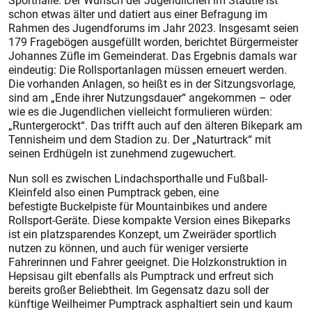
Sporthalle. Der Wunsch der Jugendlichen im Städtle ist
schon etwas älter und datiert aus einer Befragung im
Rahmen des Jugendforums im Jahr 2023. Insgesamt seien
179 Fragebögen ausgefüllt worden, berichtet Bürgermeister
Johannes Züfle im Gemeinderat. Das Ergebnis damals war
eindeutig: Die Rollsportanlagen müssen erneuert werden.
Die vorhanden Anlagen, so heißt es in der Sitzungsvorlage,
sind am „Ende ihrer Nutzungsdauer“ angekommen – oder
wie es die Jugendlichen vielleicht formulieren würden:
„Runtergerockt“. Das trifft auch auf den älteren Bikepark am
Tennisheim und dem Stadion zu. Der „Naturtrack“ mit
seinen Erdhügeln ist zunehmend zugewuchert.
Nun soll es zwischen Lindachsporthalle und Fußball-
Kleinfeld also einen Pumptrack geben, eine
befestigte Buckelpiste für Mountainbikes und andere
Rollsport-Geräte. Diese kompakte Version eines Bikeparks
ist ein platzsparendes Konzept, um Zweiräder sportlich
nutzen zu können, und auch für weniger versierte
Fahrerinnen und Fahrer geeignet. Die Holzkonstruktion in
Hepsisau gilt ebenfalls als Pumptrack und erfreut sich
bereits großer Beliebtheit. Im Gegensatz dazu soll der
künftige Weilheimer Pumptrack asphaltiert sein und kaum