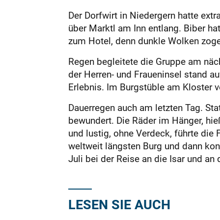
Der Dorfwirt in Niedergern hatte extr
über Marktl am Inn entlang. Biber h
zum Hotel, denn dunkle Wolken zogen
Regen begleitete die ­Gruppe am nä
der Herren- und Fraueninsel stand a
Erlebnis. Im Burgstüble am Kloster v
Dauerregen auch am letzten Tag. Sta
bewundert. Die Räder im Hänger, hieß
und lustig, ohne Verdeck, führte die
weltweit längs­ten Burg und dann ko
Juli bei der Reise an die Isar und a
LESEN SIE AUCH