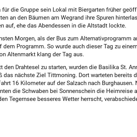
a für die Gruppe sein Lokal mit Biergarten früher geöf
atten an den Bäumen am Wegrand ihre Spuren hinterlas
 auf, ehe das Abendessen in die Altstadt lockte.
chsten Morgen, als der Bus zum Alternativprogramm a
uf dem Programm. So wurde auch dieser Tag zu einem 
on Altenmarkt klang der Tag aus.
tt den Drahtesel zu starten, wurden die Basilika St.
 das nächste Ziel Tittmoning. Dort warteten bereits di
 Fahrt 16 Kilometer auf der Salzach nach Burghausen. 
nnten die Schwaben bei Sonnenschein die Heimreise a
n den Tegernsee besseres Wetter herrscht, verabschied