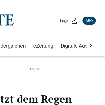
Login
ABO
ldergalerien
eZeitung
Digitale Ausgaben
otzt dem Regen