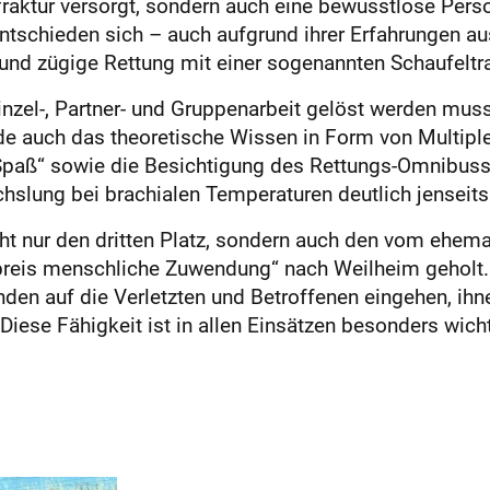
raktur versorgt, sondern auch eine bewusstlose Perso
entschieden sich – auch aufgrund ihrer Erfahrungen a
 und zügige Rettung mit einer sogenannten Schaufeltr
inzel-, Partner- und Gruppenarbeit gelöst werden muss
e auch das theoretische Wissen in Form von Multiple
 Spaß“ sowie die Besichtigung des Rettungs-Omnibus
slung bei brachialen Temperaturen deutlich jenseits
cht nur den dritten Platz, sondern auch den vom ehe
rpreis menschliche Zuwendung“ nach Weilheim geholt.
enden auf die Verletzten und Betroffenen eingehen, i
 Diese Fähigkeit ist in allen Einsätzen besonders wich