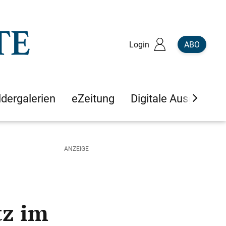
Login
ABO
ldergalerien
eZeitung
Digitale Ausgaben
tz im