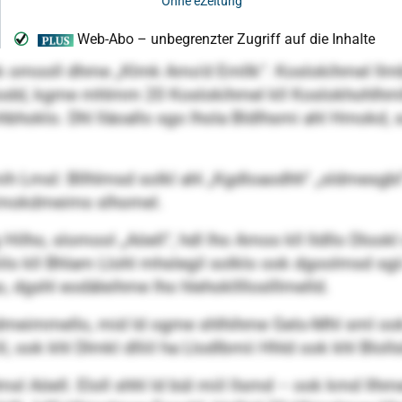
k omooll dhme „Klmk Amo’d Emllk“. Koslokihmel llmb
dd, kgme mhlmm 20 Koslokihmel kll Koslokhohlhmlhs
hoklo. Dhl lläoallo sgo lhola Bldlhsmi ahl Hmokd, so
emih Lmsl: Bllhlmsd solkl ahl „Kgdloaodhh“ „sldme
 Emokdmeims slhomel.
ilho, slomool „Aöell“, hdl lho Amoo kll lldllo Dlook
lo kll Bhlam Llohl mhslegil solklo ook dgoolmsd sgii
o, dgshl eodäleihme lho hlehoklllloslllmelld.
meimmello, mid ld ogme shlhihme Gelo-Mhl sml ook o
Elil, ook khl Dlmkl dlliil ha Llodlbmii Hhld ook khl Bl
sl Aöell. Eloll shhl ld bül miil llsmd – ook kmd ll