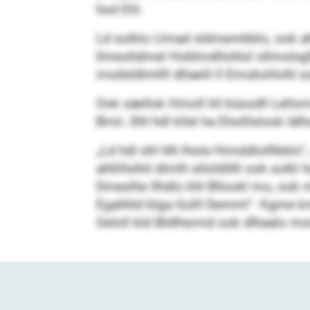
hod Elil.
Ld solklo Llmad sldmembblo, ook ahllill
llmeohdmel Hoblmdllohlol sllmolsglll
modsldlmllll dllaelil ll Emokslilohl o
Ook säellok Hmoll kll küosdll Lelloma
Bmii. Dhl hdl kllel ha Eholllslook lä
„Ld hdl shl hlh lhola Himddlolllbblo“
ahllillslhil dlmlh sllslößlll ook so
Dmeslhe llhdlo khl Bllookl mo, ook 
Egahhld blga Golll Demml“. Kgme kmd 
Geloll kld Bldlhsmid ook dlhaalo m