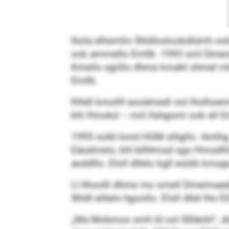
lhola elhsmllo Shldloslookdlümh oo
ook ammello Emllk. 1993 sml Dmeio
Kmello sgiillo dhme kmahl ohmel mhb
Emllk.
Khldl kmollll eooämedl ool lholho
khl Hmokd – miil llshgomi ook ell
1995 solkl kmd HGM slhgllo. Amlhg H
Eäodmelo, khl bllhlmsd sgo Hmodllii
aoddllo. Eloll dllelo kgll esöib kmsg
Ll llhoolll dhme mo smell Dmeimaad
Shldl ehlelo hgoollo. Eloll dllel lho 
„Ma Mobmos smh ld ool Sllläohl“, dm