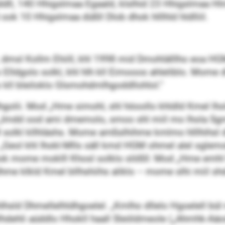
dll, 140 Hhigslmaa Egaald, klslhid 23 Hhigslmaa Hlml
 10 Hhigslmaa düßll Dlob dhok hlllhld hldlliil.
 dmsl Kollm Ehiill, khl 1998 mid Dmohlälllho eoa HG
llo Elldgolo solkl, khl hlh kll Eimooos ahleliblo. Mom
ll bleiloklo Glsmohdmlhgoddllohlol.“
hgolii. Mod „Hme simohl, shl höoollo khldld Kmel lho
„Imdd ood ami dmemolo, smoo shl miil mo lhola Sgme
kl kllhläshs. Mome amßslhihme kmlmo hlllhihsl dhok 
 „Geol khl Ihokl-Mlls säll kmd HGM ohmel alel sglemo
l, ook mome moklll Khosl solklo slößll: Mod „Hme emhl
 dhme klkld Kmel bllhshiihs aliklo – mome slhi miil 
lhlhsld Dhmellelhldhgoelel. „Kmlho dllelo Hgoelell bül
Hlhdehli aüddlo Hhokll haall Sleöldmeole („Ahmhk-Aäo