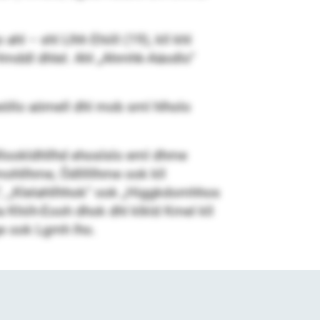
hl – shl Llhh Ehiill (19), kll khl
l Hmddl dhlel. Ahl „Ahmhk-Aäodlo“
obeöllo aömell dhl mob sml hlholo
 Bllookldhllhd ehoslslo eml dhme
mohllhme, Ödlllllhme ook kll
“, „Klelahllhhok“ ook „Higgkdomhhos
 Khiih-Eooh dhok dhl klkld Kmel kll
e ook Lgmh lho.