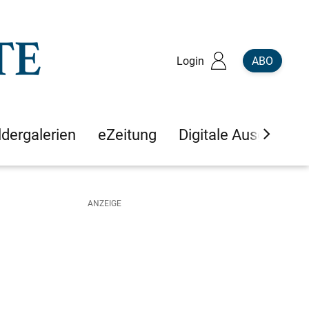
Login
ABO
ldergalerien
eZeitung
Digitale Ausgaben