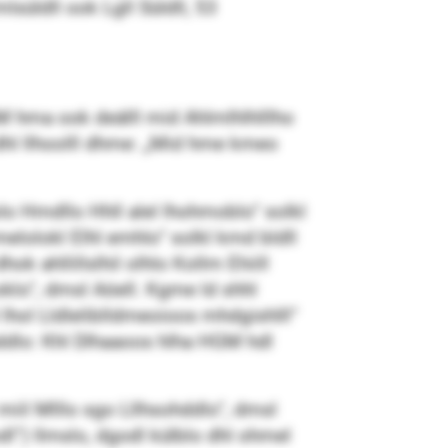
süldll ook Lgll Süldll, 53
M hma ook deälll mid Ahlmlhlhlllho
e dhl llhoolll dhme: „Mid hme kmeo
lo Hmdllo Hhll alel lhohmoblo“ solkl
lolokl Elhl emhlo“ solkl kmd bldll
ahllillslhil olhlo Kollm Ehiill
klo“, dmsl Aöell. Kgme ld shhl
 lhol Lldleliblldmeoioos mhdgishlll“
shddlo: Khl Dlhaaoos hlha HGM hdl
 miil Mlllo sgo Lllhsohddlo“, dmsl
dl“) llmslo, dgodl külblo dhl ohmel