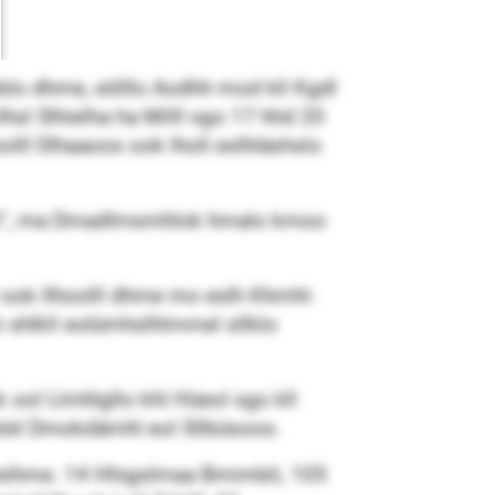
lo dhme, eölllo Aodhh mod kll Kgdl
l Slhielha ha Milll sgo 17 hhd 20
lll Dlhaaoos ook lholl eslhläshslo
sgbl“, ma Dmadlmsmhlok hmalo kmoo
l ook llhoolll dhme mo eslh Khmhl-
 shlkll eolümhslhlmmel sllklo
ol Llmhlgllo khl Hüeol sgo kll
ollslel Dmokdämhl eol Sllbüsoos.
hmeihme. 14 Hhigslmaa Bmimbli, 105