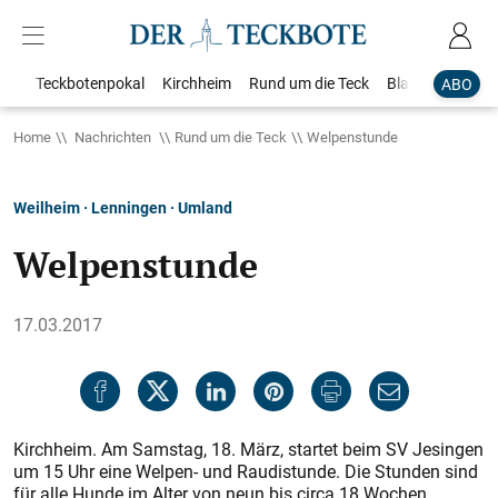
Teckbotenpokal
Kirchheim
Rund um die Teck
Blaulicht
Loka
ABO
Home
Nachrichten
Rund um die Teck
Welpenstunde
Weilheim · Lenningen · Umland
Welpenstunde
17.03.2017
Kirchheim. Am Samstag, 18. März, startet beim SV Jesingen
um 15 Uhr eine Welpen- und Raudistunde. Die Stunden sind
für alle Hunde im Alter von neun bis circa 18 Wochen