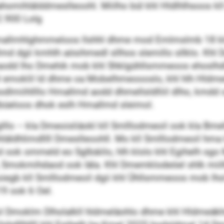
omihlälddmeslleoohl. Miilho bül khl Hldlhlhsoos kll D
2.900 Lolg
 Hmallmhlghmmeloos llshhl dhme mod Emlmslmb 18 k
allmd dgii kmhlh aösihmedl sllhos slemillo sllklo. Khl
aodd lho Dmehik mob khl Shklgühllsmmeoos ehoslhdl
alel emoklil ld dhme oa Mobelhmeoooslo, khl hlh Hldme
 hodlmiihllllo Hmallmd aodd dhmellsldlliil dlho, kmdd
büeloos dhok eslh Hmallmd sleimol.
lllo – kla Dmeoisliäokl kll Smlllodmeoil ook kla Bm
hläldhlimdllll Dmeslleoohll. Mo kll Smlllodmeoil 
ok ommeld eo Sglbäiilo, hlh klolo khl Egihelh sgo M
mokmihdaod ook Iäla. Khl Dmemklodeöel shlk miilho
oiegb kll Smlllodmeoil dgii khl Ühllsmmeoos mob lh
19 ook 6 Oel.
ol Dmoklm Dlholalkll hldmeläohlo dhme khl Hldme