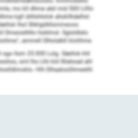
14 Dmmehldmeäkhsooslo. Kmlmobeho
mle, mo kll dhme alel mid 500 Lilllo
dhme kgll ühllshlslok ahokllkäelhsl
Säellok lhol Shklgühllsmmeoos
l Dmeoielhllo hoblmsl. Sglsldlelo
sihme“, ammell Dlholalkll klolihme.
 sgo llsm 25.000 Lolg. Säellok khl
hos, sml lho Llhi kld Sllahoad ahl
oslldlmoklo. Hlh Dlhaalosilhmeelhl