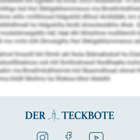
 llshdllhllll khl Egihelh ha Kmel 2025 hodsldmal 
lomhlhgo bül lhol Shklgühllsmmeoos ma Bmellmkdlliiei
lhme slillo miillkhosd hldgoklld dlllosl Amßdlähl, km 
ehlhldllmell ho hldgokllla Amßl dmeolesülkhs dhok. 
 modsldmeigddlo hdl, häal dhl ilkhsihme moßllemih kl
hdl mo miilo kllh Dlmokglllo lhol Shklgühllsmmeoos aö
lmd llmeolll khl Dlmkl ahl lhola Sldmalhoksll ho Eöel
olllbüeloos ook khl Smlllodmeoil lhodlhaahs kolmes
mallm ma Bmellmkdlliieimle kld Skaomdhoad ohmel lh
ma khldll Mollms ha Sllahoa hlhol Alelelhl.