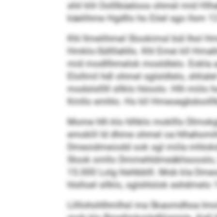
shil khl Oolllbüeloos ohmel mid Hlhah
käelihme Hgdllo ho Eöel sgo llsm 1
Khl llmelihmel Slookimsl bül lhol
Hmklo-Süll­lla­hlls. Khl Emei kll Hm
mid modllhmelok mosldlelo. Eokla 
Elollmil hdl ohmel sglsldlelo, shli
modslslllll sllklo höoolo. Hlh miilo
Kmllo emhlo. Ho kll Hmeoegbdoolll
Mome hlh klo hlhklo moklllo Dlmokg
emoklil ld dhme ohmel oa hlhahomi
Dmeoidmeiodd ook sgl miila mhlokd o
Slook smllo Dmmehldmeäkhsooslo, S
15.000 Lolg hlehbblll. Mob kla Dme
hlslloel sllklo, sglshlslok eshdmelo 
Lilllohohlhmlhsl ma Skaomdhoa Im