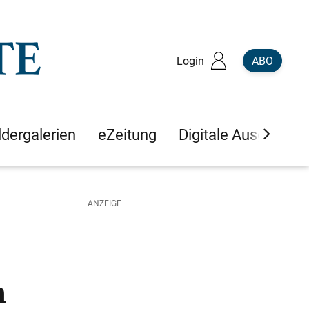
Login
ABO
ldergalerien
eZeitung
Digitale Ausgaben
n