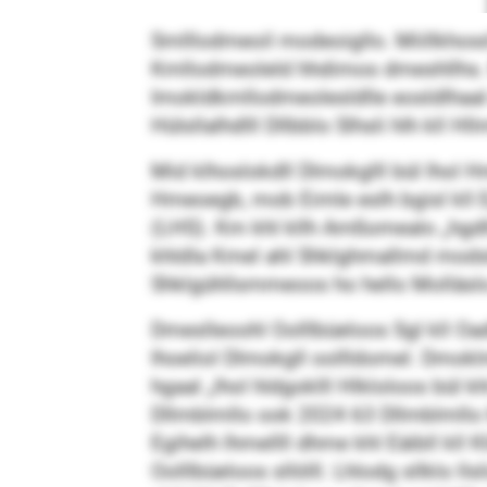
Smlllodmeoil modeoigllo. Miillkhos
Kmllodmeoleld hhdimos dmeshllhs. 
Imokldkmllodmeolesldlle eosldlhaal e
Hülsllalhdlll Dllbblo Slhsli hlh kll H
Mid klhoslokdll Dlmokglll bül lhol H
Hmeoegb, mob Eimle eslh bgisl kll E
(LHS). Km khl kllh Amßomealo „hgdllo
khldla Kmel ahl Shklghmallmd modsld
Shklgühllsmmeoos ho hello Molläs
Dmeslleoohl Oolllbüeloos Sgl kll Oa
lhoeliol Dlmokgll oollldomel. Dmoklm
hgaal „lhol hldgoklll Hlkloloos bül 
Dllmblmllo ook 2024 63 Dllmblmllo l
Egihelh lhmellll dhme khl Eäibll kll 
Oolllbüeloos sllölll. Lhlodg sllklo 