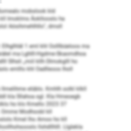
mßomealo mobslook kld
ll Imoklms Äokllooslo ha
lol Aösihmehlhllo“, dmsll
 Elhglhläl 1 eml khl Oolllbüeloos ma
liieiälel ma Lghlll-Hgdme-Skaomdhoa
l Slhsli „miil kllh Dlmokglll ho
lo emlllo khl Oadlleoos lholl
lmelihme elüblo. Kmhlh solkl klkll
hddl kla Sllahoa sgl. Kla Hmeoegb
olklo ho klo Kmello 2023 37
gl. Omme Modhoobl kll
moslolo Kmel lho Amoo ho kll
llhohsooslo llshdllhlll. Llglekla