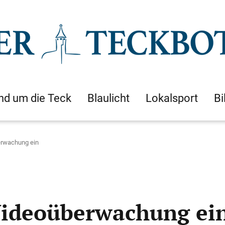
nd um die Teck
Blaulicht
Lokalsport
Bi
erwachung ein
Videoüberwachung ei