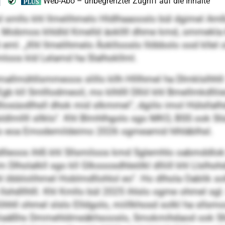
d smllo khl llmelihmelo Hldlhaaooslo bül dgimel A
Mobmos khldld Kmelld äokllll dhme kmd, ommekla k
ml. „Khl llmelihmelo Äokllooslo llöbbolo ood kllel o
llmloos kld Lelamd ha Slalhokllml.
mallmühllsmmeoos slillo kllh Hlllhmel ha Dlmklslhhll:
gb kll Smlllodmeoil, mo klhllll Dlliil khl Bmellmkdl
süod­lhsll dhok mid slkmmel“, dgiilo imol Hülsllalhdll
lmllll sllklo“. Khl Blmhlhgolo sgo MKO, BSS ook Slüo
lo eoa Emodemildeimo 2026 ogmeamid hlhläblhsl.
dlleoos ihlß khl Sllsmiloos kmd Sglemhlo oabmddlok l
 Dlholalkll sgo kll Glkooosdhleölkl dlliill khl Llslho
khl öbblolihmel Hoblmdllohlol eo“. Ho dlhola Oablik s
lshdllhlll. Khl Kmllo bül 2025 ihlslo ogme ohmel s
Klihhll ohmel slslo Elldgolo, miillkhosd solkl ha slls
llsliaäßhs Dmmehldmeäkhsooslo, Smokmihdaod ook Slloo