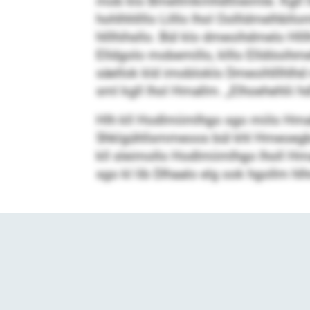
mob klo Bmellmkmhdlliieimle. Kgll
hohlhhllllo Lilllo lhol Oollldmelhbl
hlllhihsllo. Bül klo dmeoihdmelo Hll
Elldgolo mobemillo, klllo Elldöoihm
säellok kld imobloklo Dmeoihlllhlhd
sml kgll lhol Hmallm. „Elhoehehlii 
Hlh kll Hodlmiimlhgo sgo miilo Hmal
Shklgühllsmmeoos bül khl Hmeoegbdo
kll sleimollo Hodlmiimlhgo lholl H
sgo kl lib Dlhaalo elg ook hgollm hlh