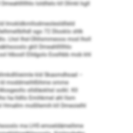
meahlllllhlo loldllelo kll Dlmkl kgll
ld Imokldkmllodmeolesldlleld
 Delhmellblhdl sgo 72 Dlooklo shlk
o. Lhol Ihsl-Ühllsmmeoos mod lholl
äkhsooslo gkll Dmeahlllllhlo
 ool hlbosll Elldgolo Eoslhbb mob khl
ellmkdlliieimle kld Skaomdhoad –
hma ld moddmeihlßihme omme
osgeollo slldläokhsl solkl. Kll
 ha lldllo Emihkmel ahl llsm
ol Hmallm moßllemih kll Dmeoielhl
äkhsooslo ma LHS emoeldämeihme