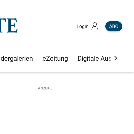
Login
ABO
ldergalerien
eZeitung
Digitale Ausgaben