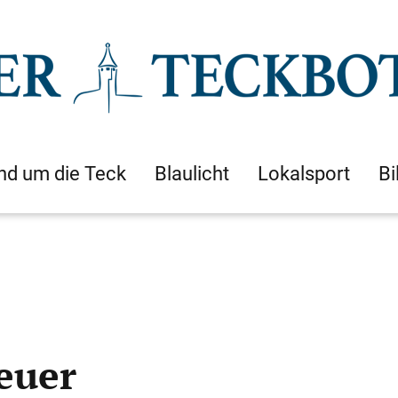
nd um die Teck
Blaulicht
Lokalsport
Bi
euer