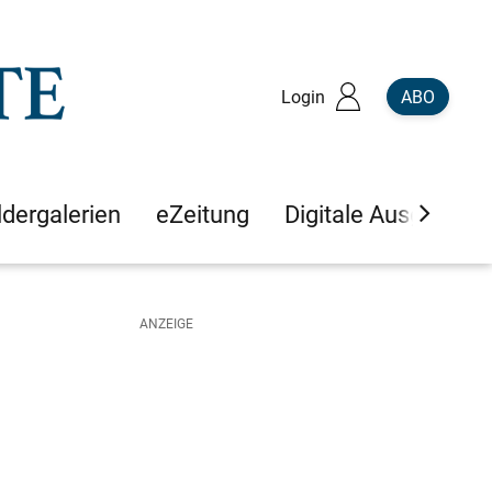
Login
ABO
ldergalerien
eZeitung
Digitale Ausgaben