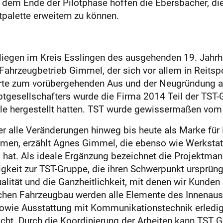
 dem Ende der Pilotphase hoffen die Ebersbacher, d
ktpalette erweitern zu können.
liegen im Kreis Esslingen des ausgehenden 19. Jahr
ahrzeugbetrieb Gimmel, der sich vor allem in Reits
ührte zum vorübergehenden Aus und der Neugründung a
gesellschafters wurde die Firma 2014 Teil der TST-G
ile hergestellt hatten. TST wurde gewissermaßen vom
 alle Veränderungen hinweg bis heute als Marke für 
en, erzählt Agnes Gimmel, die ebenso wie Werkstattl
b hat. Als ideale Ergänzung bezeichnet die Projektma
gkeit zur TST-Gruppe, die ihren Schwerpunkt ursprün
ualität und die Ganzheitlichkeit, mit denen wir Kunden 
hen Fahrzeugbau werden alle Elemente des Innenausb
sowie Ausstattung mit Kommunikationstechnik erledig
. Durch die Koordinierung der Arbeiten kann TST Ge