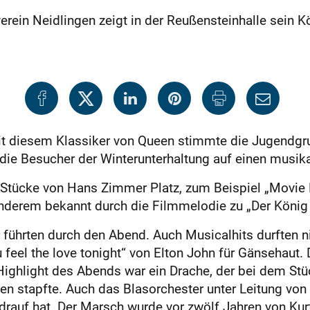
erein Neidlingen zeigt in der Reußensteinhalle sein K
it diesem Klassiker von Queen stimmte die Jugendgr
 die Besucher der Winterunterhaltung auf einen musik
 Stücke von Hans Zimmer Platz, zum Beispiel „Movie 
derem bekannt durch die Filmmelodie zu „Der König d
führten durch den Abend. Auch Musicalhits durften ni
feel the love tonight“ von Elton John für Gänsehaut.
ighlight des Abends war ein Drache, der bei dem Stüc
en stapfte. Auch das Blasorchester unter Leitung von
auf hat. Der Marsch wurde vor zwölf Jahren von Kurt 