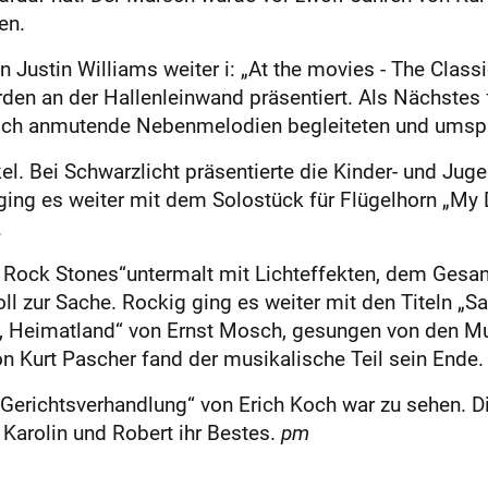
en.
Justin Williams weiter i: „At the movies - The Class
den an der Hallenleinwand präsentiert. Als Nächs­tes
lisch anmutende Nebenmelodien begleiteten und umsp
. Bei Schwarzlicht präsentierte die Kinder- und Juge
ing es weiter mit dem Solostück für Flügelhorn „My 
.
rd Rock Stones“untermalt mit Lichteffekten, dem Ges
l zur Sache. Rockig ging es weiter mit den Titeln „Sat
, Heimatland“ von Ernst Mosch, gesungen von den Mus
n Kurt Pascher fand der musikalische Teil sein Ende.
 Gerichtsverhandlung“ von Erich Koch war zu sehen. D
, Karolin und Robert ihr Bestes.
pm