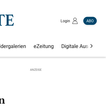
Login
ABO
ldergalerien
eZeitung
Digitale Ausgaben
n