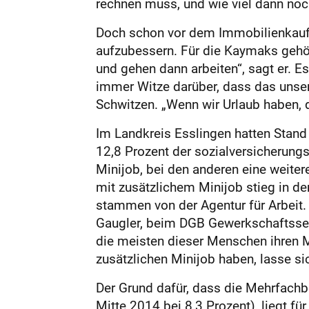
rechnen muss, und wie viel dann noch
Doch schon vor dem Immobilienkauf 
aufzubessern. Für die Kaymaks gehö
und gehen dann arbeiten“, sagt er. E
immer Witze darüber, dass das unse
Schwitzen. „Wenn wir Urlaub haben, 
Im Landkreis Esslingen hatten Stan
12,8 Prozent der sozialversicherungs
Minijob, bei den anderen eine weiter
mit zusätzlichem Minijob stieg in de
stammen von der Agentur für Arbeit.
Gaugler, beim DGB Gewerkschaftssekr
die meisten dieser Menschen ihren M
zusätzlichen Minijob haben, lasse sic
Der Grund dafür, dass die Mehrfachb
Mitte 2014 bei 8,3 Prozent), liegt f