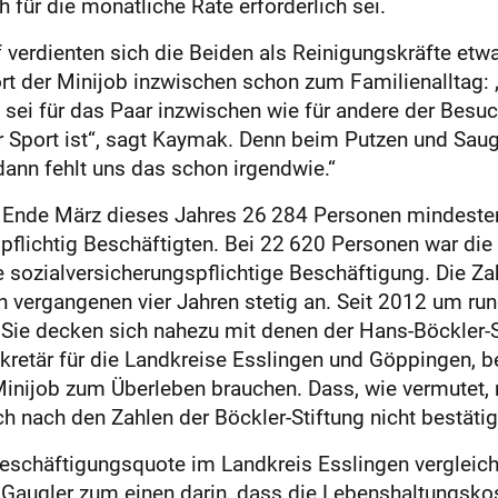
 für die monatliche Rate erforderlich sei.
verdienten sich die Beiden als Reinigungskräfte et
rt der Minijob inzwischen schon zum Familienalltag
s sei für das Paar inzwischen wie für andere der Bes
r Sport ist“, sagt Kaymak. Denn beim Putzen und S
dann fehlt uns das schon irgendwie.“
d Ende März dieses Jahres 26 284 Personen mindeste
pflichtig Beschäftigten. Bei 22 620 Personen war die
e sozialversicherungspflichtige Beschäftigung. Die Z
n vergangenen vier Jahren stetig an. Seit 2012 um ru
 Sie decken sich nahezu mit denen der Hans-Böckler-St
etär für die Landkreise Esslingen und Göppingen, be
inijob zum Überleben brauchen. Dass, wie vermutet,
h nach den Zahlen der Böckler-Stiftung nicht bestätige
eschäftigungsquote im Landkreis Esslingen vergleich
ür Gaugler zum einen darin, dass die Lebenshaltungskos