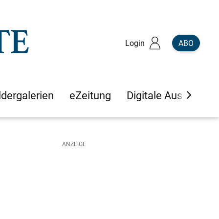
Login
ABO
ldergalerien
eZeitung
Digitale Ausgaben