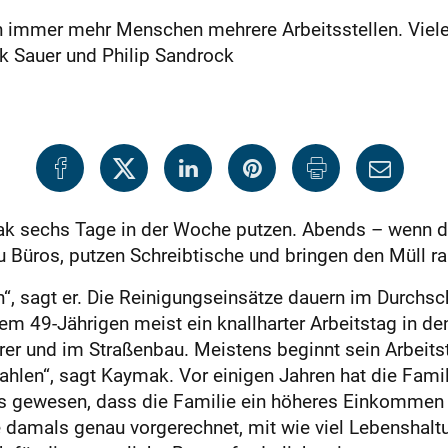
 immer mehr Menschen mehrere Arbeitsstellen. Viel
k Sauer und Philip Sandrock
k sechs Tage in der Woche putzen. Abends – wenn di
u Büros, putzen Schreibtische und bringen den Müll ra
n“, sagt er. Die Reinigungseinsätze dauern im Durchsc
m 49-Jährigen meist ein knallharter Arbeitstag in den
er und im Straßenbau. Meistens beginnt sein Arbeits
len“, sagt Kaymak. Vor einigen Jahren hat die Famil
es gewesen, dass die Familie ein höheres Einkommen e
 damals genau vorgerechnet, mit wie viel Lebenshalt