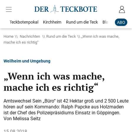
Teckbotenpokal
Kirchheim
Rund um die Teck
Blaulicht
Loka
ABO
Home
Nachrichten
Rund um die Teck
„Wenn ich was mache,
mache ich es richtig“
Weilheim und Umgebung
„Wenn ich was mache,
mache ich es richtig“
Amtswechsel Sein „Büro“ ist 42 Hektar groß und 2 500 Leute
hören auf sein Kommando: Ralph Papcke aus Holzmaden
ist der Chef des Polizeipräsidiums Einsatz in Göppingen.
Von Melissa Seitz
15.08.2018