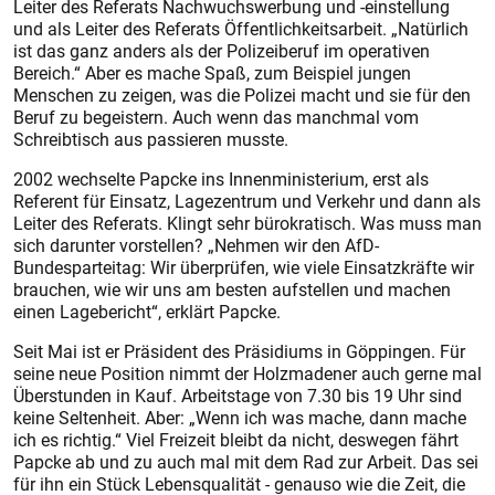
Leiter des Referats Nachwuchswerbung und -einstellung
und als Leiter des Referats Öffentlichkeitsarbeit. „Natürlich
ist das ganz anders als der Polizeiberuf im operativen
Bereich.“ Aber es mache Spaß, zum Beispiel jungen
Menschen zu zeigen, was die Polizei macht und sie für den
Beruf zu begeistern. Auch wenn das manchmal vom
Schreibtisch aus passieren musste.
2002 wechselte Papcke ins Innenministerium, erst als
Referent für Einsatz, Lagezentrum und Verkehr und dann als
Leiter des Referats. Klingt sehr bürokratisch. Was muss man
sich darunter vorstellen? „Nehmen wir den AfD-
Bundesparteitag: Wir überprüfen, wie viele Einsatzkräfte wir
brauchen, wie wir uns am besten aufstellen und machen
einen Lagebericht“, erklärt Papcke.
Seit Mai ist er Präsident des Präsidiums in Göppingen. Für
seine neue Position nimmt der Holzmadener auch gerne mal
Überstunden in Kauf. Arbeitstage von 7.30 bis 19 Uhr sind
keine Seltenheit. Aber: „Wenn ich was mache, dann mache
ich es richtig.“ Viel Freizeit bleibt da nicht, deswegen fährt
Papcke ab und zu auch mal mit dem Rad zur Arbeit. Das sei
für ihn ein Stück Lebensqualität - genauso wie die Zeit, die