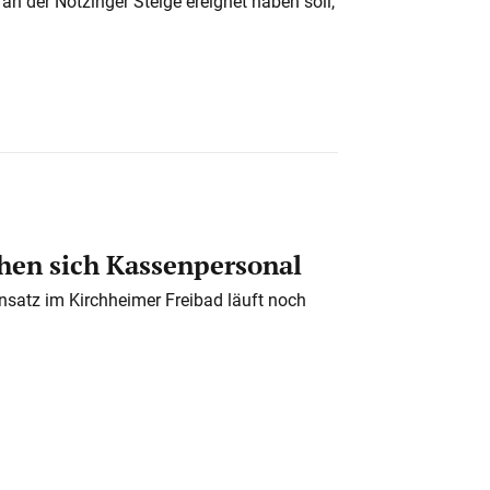
n der Notzinger Steige ereignet haben soll,
en sich Kassenpersonal
nsatz im Kirchheimer Freibad läuft noch