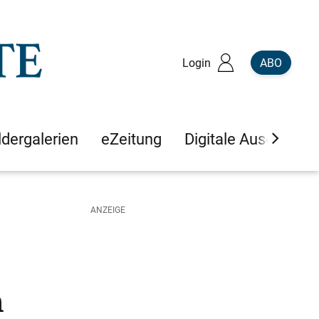
Login
ABO
ldergalerien
eZeitung
Digitale Ausgaben
n