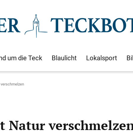
nd um die Teck
Blaulicht
Lokalsport
Bi
 verschmelzen
 Natur verschmelze