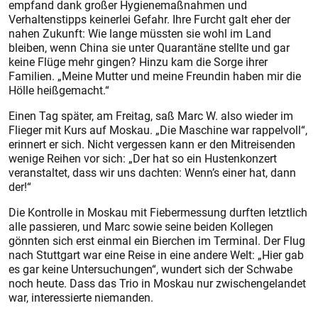
empfand dank großer Hygienemaßnahmen und
Verhaltenstipps keinerlei Gefahr. Ihre Furcht galt eher der
nahen Zukunft: Wie lange müssten sie wohl im Land
bleiben, wenn China sie unter Quarantäne stellte und gar
keine Flüge mehr gingen? Hinzu kam die Sorge ihrer
Familien. „Meine Mutter und meine Freundin haben mir die
Hölle heißgemacht.“
Einen Tag später, am Freitag, saß Marc W. also wieder im
Flieger mit Kurs auf Moskau. „Die Maschine war rappelvoll“,
erinnert er sich. Nicht vergessen kann er den Mitreisenden
wenige Reihen vor sich: „Der hat so ein Hustenkonzert
veranstaltet, dass wir uns dachten: Wenn’s einer hat, dann
der!“
Die Kontrolle in Moskau mit Fiebermessung durften letztlich
alle passieren, und Marc sowie seine beiden Kollegen
gönnten sich erst einmal ein Bierchen im Terminal. Der Flug
nach Stutt­gart war eine Reise in eine andere Welt: „Hier gab
es gar keine Untersuchungen“, wundert sich der Schwabe
noch heute. Dass das Trio in Moskau nur zwischengelandet
war, interessierte niemanden.