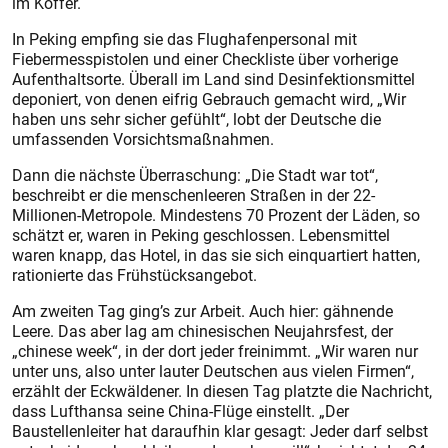
im Koffer.
In Peking empfing sie das Flughafenpersonal mit
Fiebermesspistolen und einer Checkliste über vorherige
Aufenthaltsorte. Überall im Land sind Desinfektionsmittel
deponiert, von denen eifrig Gebrauch gemacht wird, „Wir
haben uns sehr sicher gefühlt“, lobt der Deutsche die
umfassenden Vorsichtsmaßnahmen.
Dann die nächste Überraschung: „Die Stadt war tot“,
beschreibt er die menschenleeren Straßen in der 22-
Millionen-Metropole. Mindestens 70 Prozent der Läden, so
schätzt er, waren in Peking geschlossen. Lebensmittel
waren knapp, das Hotel, in das sie sich einquartiert hatten,
rationierte das Frühstücksangebot.
Am zweiten Tag ging’s zur Arbeit. Auch hier: gähnende
Leere. Das aber lag am chinesischen Neujahrsfest, der
„chinese week“, in der dort jeder freinimmt. „Wir waren nur
unter uns, also unter lauter Deutschen aus vielen Firmen“,
erzählt der Eckwäldener. In diesen Tag platzte die Nachricht,
dass Lufthansa seine China-Flüge einstellt. „Der
Baustellenleiter hat daraufhin klar gesagt: Jeder darf selbst