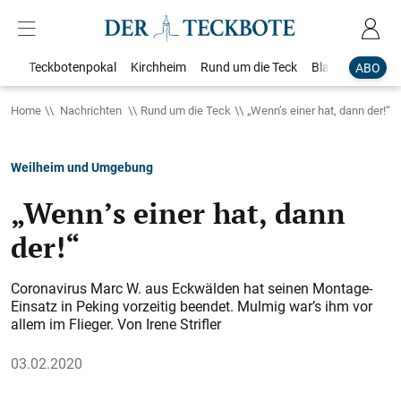
Teckbotenpokal
Kirchheim
Rund um die Teck
Blaulicht
Loka
ABO
Home
Nachrichten
Rund um die Teck
„Wenn’s einer hat, dann der!“
Weilheim und Umgebung
„Wenn’s einer hat, dann
der!“
Coronavirus Marc W. aus Eckwälden hat seinen Montage-
Einsatz in Peking vorzeitig beendet. Mulmig war’s ihm vor
allem im Flieger. Von Irene Strifler
03.02.2020