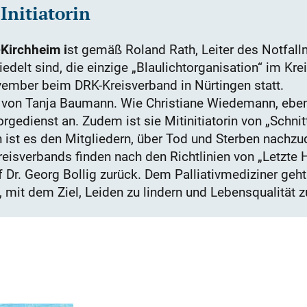
Initiatorin
Kirchheim i
st gemäß Roland Rath, Leiter des Notfall
edelt sind, die einzige „Blaulichtorganisation“ im Kre
vember beim DRK-Kreisverband in Nürtingen statt.
on Tanja Baumann. Wie Christiane Wiedemann, ebenfa
gedienst an. Zudem ist sie Mitinitiatorin von „Schnit
n ist es den Mitgliedern, über Tod und Sterben nachz
isverbands finden nach den Richtlinien von „Letzte Hi
f Dr. Georg Bollig zurück. Dem Palliativmediziner geht
mit dem Ziel, Leiden zu lindern und Lebensqualität zu