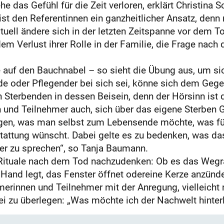
 das Gefühl für die Zeit verloren, erklärt Christina Sc
ist den Referentinnen ein ganzheitlicher Ansatz, denn
rituell ändere sich in der letzten Zeitspanne vor dem
r dem Verlust ihrer Rolle in der Familie, die Frage na
auf den Bauchnabel – so sieht die Übung aus, um sich 
nde oder Pflegender bei sich sei, könne sich dem Geg
n Sterbenden in dessen Beisein, denn der Hörsinn ist d
n und Teilnehmer auch, sich über das eigene Sterben
egen, was man selbst zum Lebensende möchte, was für
tattung wünscht. Dabei gelte es zu bedenken, was das 
er zu sprechen“, so Tanja Baumann.
 Rituale nach dem Tod nachzudenken: Ob es das Wegrä
and legt, das Fenster öffnet odereine Kerze anzündet 
rinnen und Teilnehmer mit der Anregung, vielleicht n
bei zu überlegen: „Was möchte ich der Nachwelt hinte