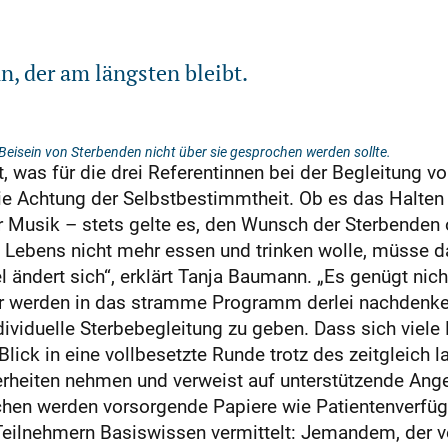
n, der am längsten bleibt.
 Beisein von Sterbenden nicht über sie gesprochen werden sollte.
t, was für die drei Referentinnen bei der Begleitung v
e Achtung der Selbstbestimmtheit. Ob es das Halten 
r Musik – stets gelte es, den Wunsch der Sterbenden 
Lebens nicht mehr essen und trinken wolle, müsse da
l ändert sich“, erklärt Tanja Baumann. „Es genügt ni
r werden in das stramme Programm derlei nachdenken
ndividuelle Sterbebegleitung zu geben. Dass sich vi
lick in eine vollbesetzte Runde trotz des zeitgleich 
rheiten nehmen und verweist auf unterstützende Ang
hen werden vorsorgende Papiere wie Patientenverfüg
Teilnehmern Basiswissen vermittelt: Jemandem, der v