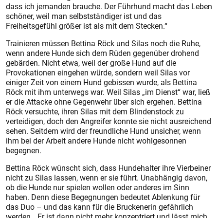
dass ich jemanden brauche. Der Führhund macht das Leben
schöner, weil man selbstständiger ist und das
Freiheitsgefühl größer ist als mit dem Stecken.“
Trainieren müssen Bettina Röck und Silas noch die Ruhe,
wenn andere Hunde sich dem Rüden gegenüber drohend
gebärden. Nicht etwa, weil der große Hund auf die
Provokationen eingehen würde, sondern weil Silas vor
einiger Zeit von einem Hund gebissen wurde, als Bettina
Röck mit ihm unterwegs war. Weil Silas „im Dienst“ war, ließ
er die Attacke ohne G
egenwehr über sich ergehen. Bettina
Röck versuchte, ihren Silas mit dem Blindenstock zu
verteidigen, doch den Angreifer konnte sie nicht ausreichend
sehen. Seitdem wird der freundliche Hund unsicher, wenn
ihm bei der Arbeit andere Hunde nicht wohlgesonnen
begegnen.
Bettina Röck wünscht sich, dass Hundehalter ihre Vierbeiner
nicht zu Silas lassen, wenn er sie führt. Unabhängig davon,
ob die Hunde nur spielen wollen oder anderes im Sinn
haben. Denn diese Begegnungen bedeutet Ablenkung für
das Duo – und das kann für die Bruckenerin gefährlich
werden. „Er ist dann nicht mehr konzentriert und lässt mich