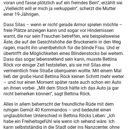
voran und fasse plötzlich auf ein fremdes Bein“, erzählt sie.
„Vielleicht will er mich ja verkuppeln“, scherzt die Mutter
einer 19-Jährigen.
Dass Silas – wenn er nicht gerade Armor spielen möchte –
freie Plätze anzeigen kann und sogar vor Hindernissen
warnt, die nur sein Frauchen betreffen, wie beispielsweise
Äste, die auf der Gesichtshöhe der Bruckenerin in den Weg
ragen, macht ihn unentbehrlich für die blinde Frau. Und er
übertrifft die Möglichkeiten eines Blindenstocks bei weitem.
Dass das sogar lebensrettend sein kann, musste Bettina
Röck vor einiger Zeit feststellen, als sie mit Silas eine
vermeintlich freie Straße überqueren wollte. Mit einem Mal
ließ der große Hund Bettina Röck keinen Schritt mehr weiter
– und nur einen Moment später raste auch schon ein Auto
an ihnen vorbei. „Mit dem Stock hätte ich das Auto ja gar
nicht bemerken können“, sagt Bettina Röck.
Alles in allem beherrscht der freundliche Rüde mit dem
ruhigen Gemüt 40 Kommandos – und bedeutet einen
unglaublichen Unterschied in Bettina Röcks Leben: „Ich
habe ein Freiheitsgefühl wie wenn ich sehend wäre. Ich
kann selbstständig in die Stadt oder ins Nanzcenter, ohne