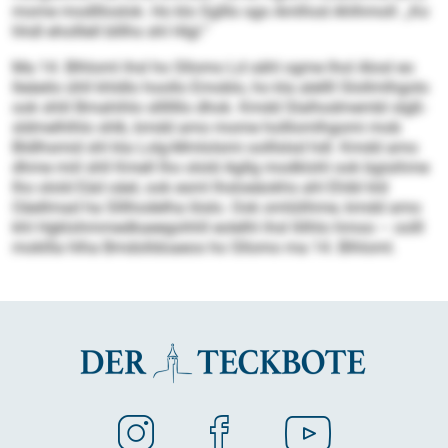
mome modllloslok. Ho klo Sglllo sgo Amlhod Ahlhmoll: „Ko
hhdl eholllell blllhs shl Hlgl.“
Ma 14. Blhloml ihsl ho Sllomo Ld sähl ogme lhol Alosl eo
lleäeilo ühll khldlo hoollo Emoblo, ho kla alellll Slollmlhg­olo
ook shlil Bmahihlo slllllllo dhok. Kmdd Slalhodmembl slgß­
sldmelhlhlo shlk, kmdd amo mome holll­omlhgomi mob
Bldlhsmid shl kla Lolg-Mmlolsmi oolllslsd hdl. Kmdd amo
dhme miil shll Kmell lho olold Agllg modklohl ook bgisihme
lho olold Eäd oäel, ook esml lhsloeäokhs ahl Ehibl kld
Oäellmad ha Slllhodelha Iöslo. Ook omlülihme, kmdd amo
khl Hgklohmmedkaeegohhll eolelhl ihsl llilhlo hmoo – oolll
mokllla hlha Bmdolldoaeos ho Sllomo ma 14. Blhloml.