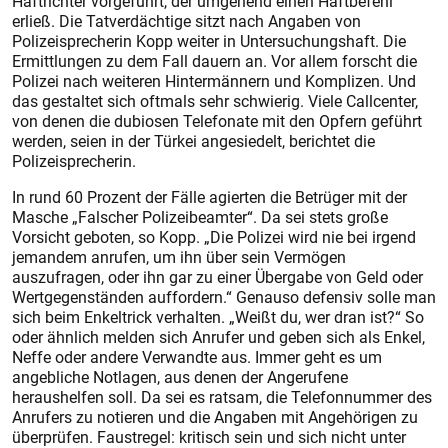
Haftrichter vorgeführt, der umgehend einen Haftbefehl
erließ. Die Tatverdächtige sitzt nach Angaben von
Polizeisprecherin Kopp weiter in Untersuchungshaft. Die
Ermittlungen zu dem Fall dauern an. Vor allem forscht die
Polizei nach weiteren Hintermännern und Komplizen. Und
das gestaltet sich oftmals sehr schwierig. Viele Callcenter,
von denen die dubiosen Telefonate mit den Opfern geführt
werden, seien in der Türkei angesiedelt, berichtet die
Polizeisprecherin.
In rund 60 Prozent der Fälle agierten die Betrüger mit der
Masche „Falscher Polizeibeamter“. Da sei stets große
Vorsicht geboten, so Kopp. „Die Polizei wird nie bei irgend
jemandem anrufen, um ihn über sein Vermögen
auszufragen, oder ihn gar zu einer Übergabe von Geld oder
Wertgegenständen auffordern.“ Genauso defensiv solle man
sich beim Enkeltrick verhalten. „Weißt du, wer dran ist?“ So
oder ähnlich melden sich Anrufer und geben sich als Enkel,
Neffe oder andere Verwandte aus. Immer geht es um
angebliche Notlagen, aus denen der Angerufene
heraushelfen soll. Da sei es ratsam, die Telefonnummer des
Anrufers zu notieren und die Angaben mit Angehörigen zu
überprüfen. Faustregel: kritisch sein und sich nicht unter