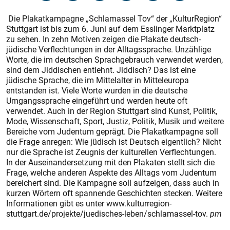
Die Plakatkampagne „Schlamassel Tov“ der „KulturRegion“
Stuttgart ist bis zum 6. Juni auf dem Esslinger Marktplatz
zu sehen. In zehn Motiven zeigen die Plakate deutsch-
jüdische Verflechtungen in der Alltagssprache. Unzählige
Worte, die im deutschen Sprachgebrauch verwendet werden,
sind dem Jiddischen entlehnt. Jiddisch? Das ist eine
jüdische Sprache, die im Mittelalter in Mitteleuropa
entstanden ist. Viele Worte wurden in die deutsche
Umgangssprache eingeführt und werden heute oft
verwendet. Auch in der Region Stuttgart sind Kunst, Politik,
Mode, Wissenschaft, Sport, Justiz, Politik, Musik und weitere
Bereiche vom Judentum geprägt. Die Plakatkampagne soll
die Frage anregen: Wie jüdisch ist Deutsch eigentlich? Nicht
nur die Sprache ist Zeugnis der kulturellen Verflechtungen.
In der Auseinandersetzung mit den Plakaten stellt sich die
Frage, welche anderen Aspekte des Alltags vom Judentum
bereichert sind. Die Kampagne soll aufzeigen, dass auch in
kurzen Wörtern oft spannende Geschichten stecken. Weitere
Informationen gibt es unter www.kulturregion-
stuttgart.de/projekte/juedisches-leben/schlamassel-tov.
pm