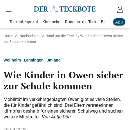
Teckbotenpokal
Kirchheim
Rund um die Teck
Blaulicht
Loka
ABO
Home
Nachrichten
Rund um die Teck
Wie Kinder in Owen sicher
zur Schule kommen
Weilheim · Lenningen · Umland
Wie Kinder in Owen sicher
zur Schule kommen
Mobilität Im verkehrsgeplagten Owen gibt es viele Stellen,
die für Kinder gefährlich sind. Drei Elternvertreterinnen
kämpfen deshalb für einen sicheren Schulweg und suchen
weitere Mitstreiter.
Von Antje Dörr
19.09.2023