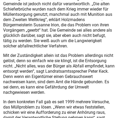
Gemeinde ist jedoch nicht dafür verantwortlich. „Die alten
Schieferbrüche wurden nach dem Krieg immer wieder für
Müllentsorgung genutzt, manchmal auch mit Munition aus
dem Zweiten Weltkrieg“, erklärt Holzmadens
Bürgermeisterin Susanne Irion, die das Problem von ihren
Vorgängern „geerbt“ hat. Die Gemeinde sei alles andere als
glücklich darüber, sagt sie, aber eben auch nicht befugt,
tätig zu werden. Sie weiß auch um die Langwierigkeit
solcher abfallrechtlicher Verfahren.
Mit der Zuständigkeit allein ist das Problem allerdings nicht
gelöst, denn so einfach wie sie klingt, ist die Entsorgung
nicht. „Nicht alles, was der Bürger als Abfall empfindet, kann
entsorgt werden“, sagt Landratsamtssprecher Peter Keck.
Denn wenn ein Eigentümer einen Gebrauchswert
nachweisen kann, sind dem Amt die Hände gebunden. Es
sei denn, es kann eine Gefährdung der Umwelt
nachgewiesen werden.
In dem konkreten Fall gab es seit 1999 mehrere Versuche,
das Müllproblem zu lösen. „Wenn wir etwas feststellen,
schicken wir eine Aufforderung zu einer Anhörung raus,
damit der Verantwortliche Stellung nehmen kann“, sagt