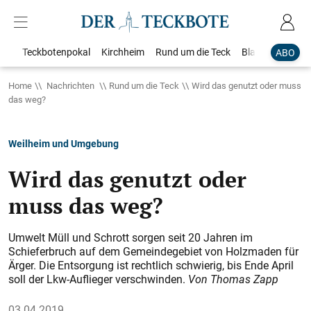
Teckbotenpokal
Kirchheim
Rund um die Teck
Blaulicht
Loka
ABO
Home
Nachrichten
Rund um die Teck
Wird das genutzt oder muss
das weg?
Weilheim und Umgebung
Wird das genutzt oder
muss das weg?
Umwelt Müll und Schrott sorgen seit 20 Jahren im
Schieferbruch auf dem Gemeindegebiet von Holzmaden für
Ärger. Die Entsorgung ist rechtlich schwierig, bis Ende April
soll der Lkw-Auflieger verschwinden.
Von Thomas Zapp
03.04.2019