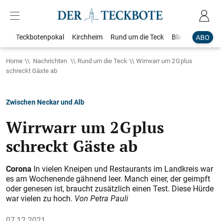
Teckbotenpokal
Kirchheim
Rund um die Teck
Blaulicht
Loka
ABO
Home
Nachrichten
Rund um die Teck
Wirrwarr um 2 G plus
schreckt Gäste ab
Zwischen Neckar und Alb
Wirrwarr um 2 G plus
schreckt Gäste ab
Corona
In vielen Kneipen und Restaurants im Landkreis war
es am Wochenende gähnend leer. Manch einer, der geimpft
oder genesen ist, braucht zusätzlich einen Test. Diese Hürde
war vielen zu hoch.
Von Petra Pauli
07.12.2021