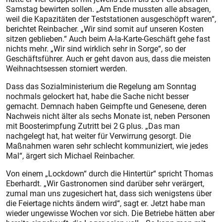
Samstag bewirten sollen. „Am Ende mussten alle absagen,
weil die Kapazitäten der Teststationen ausgeschöpft waren“,
berichtet Reinbacher. „Wir sind somit auf unseren Kosten
sitzen geblieben.“ Auch beim A-la-Karte-Geschäft gehe fast
nichts mehr. „Wir sind wirklich sehr in Sorge“, so der
Geschäftsführer. Auch er geht davon aus, dass die meisten
Weihnachtsessen storniert werden.
Dass das Sozialministerium die Regelung am Sonntag
nochmals gelockert hat, habe die Sache nicht besser
gemacht. Demnach haben Geimpfte und Genesene, deren
Nachweis nicht älter als sechs Monate ist, neben Personen
mit Boosterimpfung Zutritt bei 2 G plus. „Das man
nachgelegt hat, hat weiter für Verwirrung gesorgt. Die
Maßnahmen waren sehr schlecht kommuniziert, wie jedes
Mal“, ärgert sich Michael Reinbacher.
Von einem „Lockdown“ durch die Hintertür“ spricht Thomas
Eberhardt. „Wir Gastronomen sind darüber sehr verärgert,
zumal man uns zugesichert hat, dass sich wenigstens über
die Feiertage nichts ändern wird“, sagt er. Jetzt habe man
wieder ungewisse Wochen vor sich. Die Betriebe hätten aber