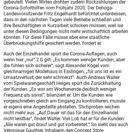
gebeutelt. Vielen Wirten drohten zudem Rückzahlungen der
Corona-Soforthilfen vom Frühjahr 2020. Der Dehoga-
Landesvorsitzende Fritz Engelhardt befürchtet unterdessen,
dass in den nächsten Tagen viele Betriebe schließen und
ihre Beschäftigten in Kurzarbeit schicken müssen, weil sie
unter diesen Bedingungen nicht mehr wirtschaftlich arbeiten
könnten. Für diese Fälle müsse aber eine staatliche
Überbrückungshilfe gesichert werden, fordert er.
Auch der Einzelhandel spürt die Corona-Auflagen, auch
wenn hier „nur“ 2 G gilt. „Es kommen weniger Kunden, aber
die fühlen sich sicherer“, sagt Alexander Kögel vom
gleichnamigen Modehaus in Esslingen, „für uns ist es ein
Umsatzverlust, der sehr schmerzt“. Auch Andreas Walter
vom Spielwarengeschäft Heiges spürt die Zurückhaltung
der Kunden. „Es war am Wochenende deutlich weniger
Frequenz als sonst“, bilanziert er. Um die Kunden wie
vorgeschrieben gleich am Eingang zu kontrollieren, musste
er eigens eine Angestellte abstellen. Stichproben reichen
nicht mehr aus. „Auf Dauer ist das für den Einzelhandel
nicht leistbar“, findet Walter. Viel Lob hat er für die Kunden:
„Alle waren gut drauf und gut vorbereitet.“ So sieht das auch
Véronique Gauthier, Inhaberin des Concept Store