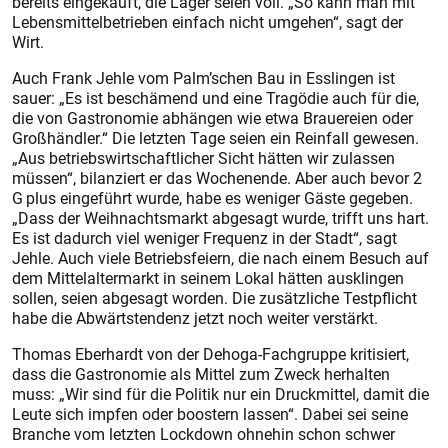
bereits eingekauft, die Lager seien voll. „So kann man mit
Lebensmittelbetrieben einfach nicht umgehen“, sagt der
Wirt.
Auch Frank Jehle vom Palm’schen Bau in Esslingen ist
sauer: „Es ist beschämend und eine Tragödie auch für die,
die von Gastronomie abhängen wie etwa Brauereien oder
Großhändler.“ Die letzten Tage seien ein Reinfall gewesen.
„Aus betriebswirtschaftlicher Sicht hätten wir zulassen
müssen“, bilanziert er das Wochenende. Aber auch bevor 2
G plus eingeführt wurde, habe es weniger Gäste gegeben.
„Dass der Weihnachtsmarkt abgesagt wurde, trifft uns hart.
Es ist dadurch viel weniger Frequenz in der Stadt“, sagt
Jehle. Auch viele Betriebsfeiern, die nach einem Besuch auf
dem Mittelaltermarkt in seinem Lokal hätten ausklingen
sollen, seien abgesagt worden. Die zusätzliche Testpflicht
habe die Abwärtstendenz jetzt noch weiter verstärkt.
Thomas Eberhardt von der Dehoga-Fachgruppe kritisiert,
dass die Gastronomie als Mittel zum Zweck herhalten
muss: „Wir sind für die Politik nur ein Druckmittel, damit die
Leute sich impfen oder boostern lassen“. Dabei sei seine
Branche vom letzten Lockdown ohnehin schon schwer