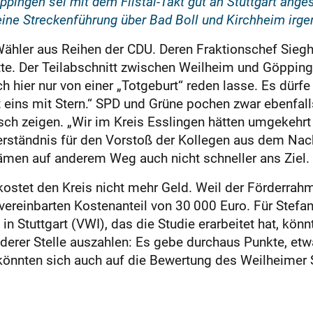
pingen sei mit dem Filstal-Takt gut an Stuttgart anges
eine Streckenführung über Bad Boll und Kirchheim irg
hler aus Reihen der CDU. Deren Fraktionschef Sieghar
tte. Der Teilabschnitt zwischen Weilheim und Göpping
ich hier nur von einer „Totgeburt“ reden lasse. Es dürf
t eins mit Stern.“ SPD und Grüne pochen zwar ebenfalls
isch zeigen. „Wir im Kreis Esslingen hätten umgekehrt 
rständnis für den Vorstoß der Kollegen aus dem Nac
 kämen auf anderem Weg auch nicht schneller ans Zie
kostet den Kreis nicht mehr Geld. Weil der Förderrahm
ereinbarten Kostenanteil von 30 000 Euro. Für Stefan
in Stuttgart (VWI), das die Studie erarbeitet hat, könn
erer Stelle auszahlen: Es gebe durchaus Punkte, et
e könnten sich auch auf die Bewertung des Weilheimer 