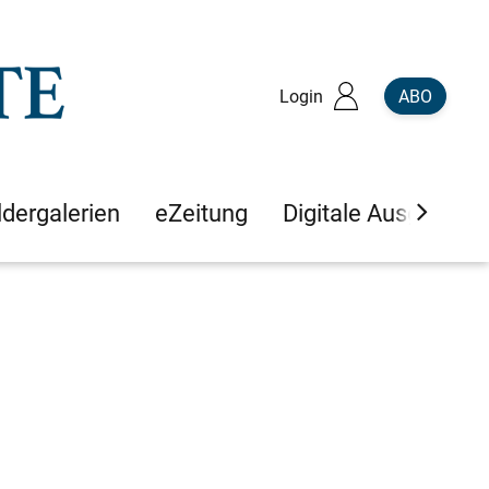
Login
ABO
ldergalerien
eZeitung
Digitale Ausgaben