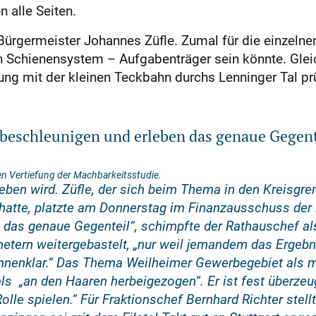
 alle Seiten.
ürgermeister Johannes Züfle. Zumal für die einzelne
ach Schienensystem – Aufgabenträger sein könnte. Glei
fung mit der kleinen Teckbahn durchs Lenninger Tal pr
 beschleunigen und erleben das genaue Gegent
en Vertiefung der Machbarkeitsstudie.
eben wird. Züfle, der sich beim Thema in den Kreisgre
 hatte, platzte am Donnerstag im Finanzausschuss der 
 das genaue Gegenteil“, schimpfte der Rathauschef als
tern weitergebastelt, „nur weil jemandem das Ergebnis
onnenklar.“ Das Thema Weilheimer Gewerbegebiet als mö
ls „an den Haaren herbeigezogen“. Er ist fest überzeu
le spielen.“ Für Fraktionschef Bernhard Richter stellt