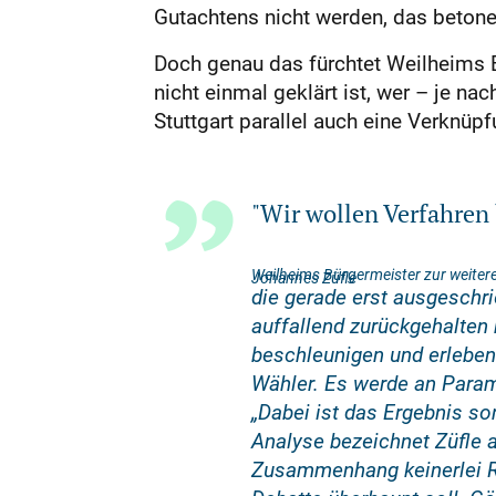
Gutachtens nicht werden, das betonen
Doch genau das fürchtet Weilheims B
nicht einmal geklärt ist, wer – je n
Stuttgart parallel auch eine Verknüp
"Wir wollen Verfahren
Weilheims Bürgermeister zur weiter
Johannes Züfle
die gerade erst ausgeschri
auffallend zurückgehalten
beschleunigen und erleben
Wähler. Es werde an Parame
„Dabei ist das Ergebnis s
Analyse bezeichnet Züfle a
Zusammenhang keinerlei Rol