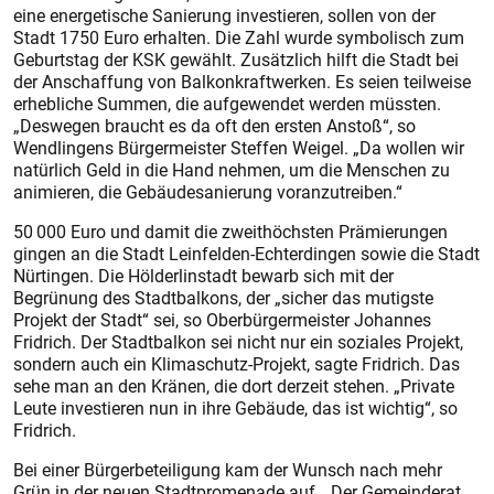
eine energetische Sanierung investieren, sollen von der
Stadt 1750 Euro erhalten. Die Zahl wurde symbolisch zum
Geburtstag der KSK gewählt. Zusätzlich hilft die Stadt bei
der Anschaffung von Balkonkraftwerken. Es seien teilweise
erhebliche Summen, die aufgewendet werden müssten.
„Deswegen braucht es da oft den ersten Anstoß“, so
Wendlingens Bürgermeister Steffen Weigel. „Da wollen wir
natürlich Geld in die Hand nehmen, um die Menschen zu
animieren, die Gebäudesanierung voranzutreiben.“
50 000 Euro und damit die zweithöchsten Prämierungen
gingen an die Stadt Leinfelden-Echterdingen sowie die Stadt
Nürtingen. Die Hölderlinstadt bewarb sich mit der
Begrünung des Stadtbalkons, der „sicher das mutigste
Projekt der Stadt“ sei, so Oberbürgermeister Johannes
Fridrich. Der Stadtbalkon sei nicht nur ein soziales Projekt,
sondern auch ein Klimaschutz-Projekt, sagte Fridrich. Das
sehe man an den Kränen, die dort derzeit stehen. „Private
Leute investieren nun in ihre Gebäude, das ist wichtig“, so
Fridrich.
Bei einer Bürgerbeteiligung kam der Wunsch nach mehr
Grün in der neuen Stadtpromenade auf. „Der Gemeinderat