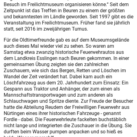
Besuch im Freilichtmuseum organisieren könne.“ Seit dem
Zeitpunkt ist das Treffen in Beuren zu einem der größten
und bekanntesten im Ländle geworden. Seit 1997 gibt es die
Veranstaltung im Freilichtmuseum. Früher fand sie jährlich
statt, seit 2016 im zweijährigen Turnus.
Für die Oldtimerfreunde gab es auf dem Museumsgelände
auch dieses Mal wieder viel zu sehen. So waren am
Samstag etwa zwanzig historische Feuerwehrautos aus
dem Landkreis Esslingen nach Beuren gekommen. In einer
gemeinsamen Übung zeigten sie den zahlreichen
Zuschauern, wie sich das Bergen, Retten und Löschen im
Wandel der Zeit verändert hat. Dabei kam auch ein
Löschfahrzeug aus dem 20. Jahrhundert zum Einsatz: Ein
Gespann aus Traktor und Anhänger, der zum einen als
Mannschaftstransportwagen und zum anderen als
Schlauchwagen und Spritze diente. Zur Freude der Besucher
hatte die Abteilung Reudern der Freiwilligen Feuerwehr aus
Nürtingen eines ihrer historischen Fahrzeuge - genannt
Fordle - dabei. Die Feuerwehrleute fackelten buchstäblich
nicht lange und integrierten die Zuschauer in die Übung. Sie
durften beim Wasser pumpen anpacken und so hieß es