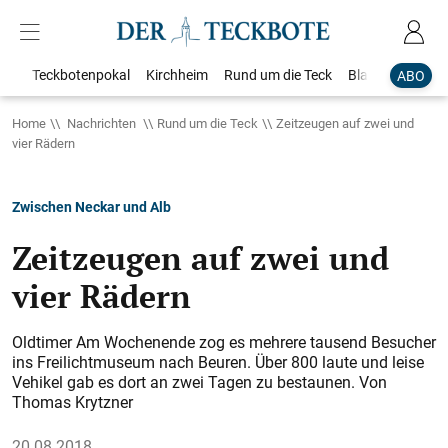
Teckbotenpokal
Kirchheim
Rund um die Teck
Blaulicht
Loka
ABO
Home
Nachrichten
Rund um die Teck
Zeitzeugen auf zwei und
vier Rädern
Zwischen Neckar und Alb
Zeitzeugen auf zwei und
vier Rädern
Oldtimer Am Wochenende zog es mehrere tausend Besucher
ins Freilichtmuseum nach Beuren. Über 800 laute und leise
Vehikel gab es dort an zwei Tagen zu bestaunen. Von
Thomas Krytzner
20.08.2018