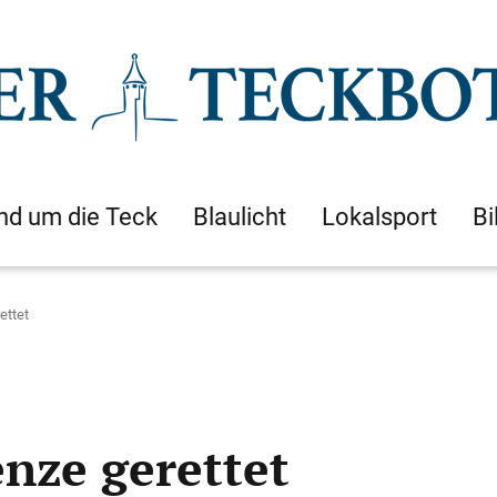
nd um die Teck
Blaulicht
Lokalsport
Bi
ettet
nze gerettet