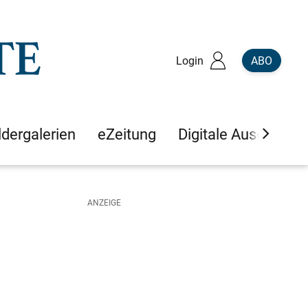
Login
ABO
ldergalerien
eZeitung
Digitale Ausgaben