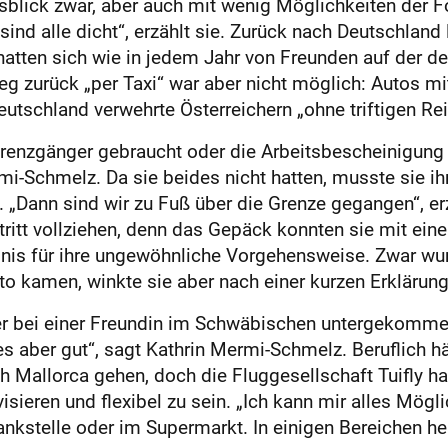
sblick zwar, aber auch mit wenig Möglichkeiten der
d alle dicht“, erzählt sie. Zurück nach Deutschland la
 hatten sich wie in jedem Jahr von Freunden auf der d
g zurück „per Taxi“ war aber nicht möglich: Autos m
utschland verwehrte Österreichern „ohne triftigen Rei
renzgänger gebraucht oder die Arbeitsbescheinigung e
rmi-Schmelz. Da sie beides nicht hatten, musste sie 
. „Dann sind wir zu Fuß über die Grenze gegangen“, er
tritt vollziehen, denn das Gepäck konnten sie mit ei
nis für ihre ungewöhnliche Vorgehensweise. Zwar wun
o kamen, winkte sie aber nach einer kurzen Erklärung
r bei einer Freundin im Schwäbischen untergekommen 
es aber gut“, sagt Kath­rin Mermi-Schmelz. Beruflich 
ach Mallorca gehen, doch die Fluggesellschaft Tuifly ha
sieren und flexibel zu sein. „Ich kann mir alles Mögli
nkstelle oder im Supermarkt. In einigen Bereichen herr