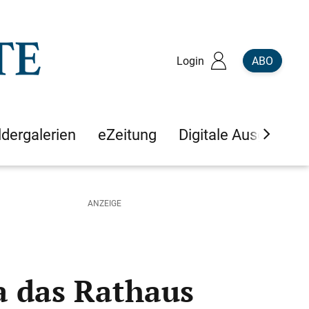
Login
ABO
ldergalerien
eZeitung
Digitale Ausgaben
a das Rathaus