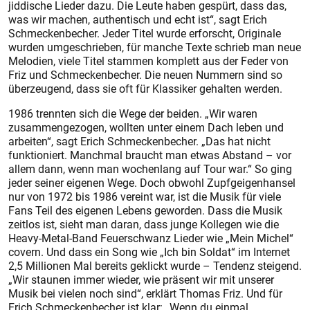
jiddische Lieder dazu. Die Leute haben gespürt, dass das,
was wir machen, authentisch und echt ist“, sagt Erich
Schmeckenbecher. Jeder Titel wurde erforscht, Originale
wurden umgeschrieben, für manche Texte schrieb man neue
Melodien, viele Titel stammen komplett aus der Feder von
Friz und Schmeckenbecher. Die neuen Nummern sind so
überzeugend, dass sie oft für Klassiker gehalten werden.
1986 trennten sich die Wege der beiden. „Wir waren
zusammengezogen, wollten unter einem Dach leben und
arbeiten“, sagt Erich Schmeckenbecher. „Das hat nicht
funktioniert. Manchmal braucht man etwas Abstand – vor
allem dann, wenn man wochenlang auf Tour war.“ So ging
jeder seiner eigenen Wege. Doch obwohl Zupfgeigenhansel
nur von 1972 bis 1986 vereint war, ist die Musik für viele
Fans Teil des eigenen Lebens geworden. Dass die Musik
zeitlos ist, sieht man daran, dass junge Kollegen wie die
Heavy-Metal-Band Feuerschwanz Lieder wie „Mein Michel“
covern. Und dass ein Song wie „Ich bin Soldat“ im Internet
2,5 Millionen Mal bereits geklickt wurde – Tendenz steigend.
„Wir staunen immer wieder, wie präsent wir mit unserer
Musik bei vielen noch sind“, erklärt Thomas Friz. Und für
Erich Schmeckenbecher ist klar: „Wenn du einmal