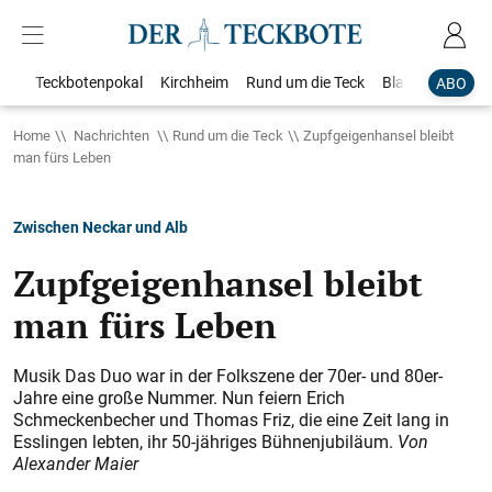
Teckbotenpokal
Kirchheim
Rund um die Teck
Blaulicht
Loka
ABO
Home
Nachrichten
Rund um die Teck
Zupfgeigenhansel bleibt
man fürs Leben
Zwischen Neckar und Alb
Zupfgeigenhansel bleibt
man fürs Leben
Musik Das Duo war in der Folkszene der 70er- und 80er-
Jahre eine große Nummer. Nun feiern Erich
Schmeckenbecher und Thomas Friz, die eine Zeit lang in
Esslingen lebten, ihr 50-jähriges Bühnenjubiläum.
Von
Alexander Maier