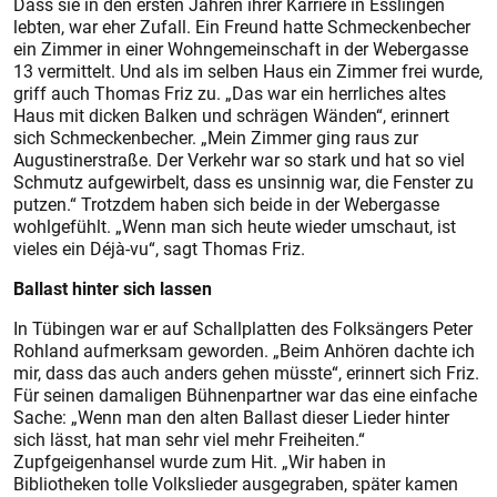
Dass sie in den ersten Jahren ihrer Karriere in Esslingen
lebten, war eher Zufall. Ein Freund hatte Schmeckenbecher
ein Zimmer in einer Wohngemeinschaft in der Webergasse
13 vermittelt. Und als im selben Haus ein Zimmer frei wurde,
griff auch Thomas Friz zu. „Das war ein herrliches altes
Haus mit dicken Balken und schrägen Wänden“, erinnert
sich Schmeckenbecher. „Mein Zimmer ging raus zur
Augustinerstraße. Der Verkehr war so stark und hat so viel
Schmutz aufgewirbelt, dass es unsinnig war, die Fenster zu
putzen.“ Trotzdem haben sich beide in der Webergasse
wohlgefühlt. „Wenn man sich heute wieder umschaut, ist
vieles ein Déjà-vu“, sagt Thomas Friz.
Ballast hinter sich lassen
In Tübingen war er auf Schallplatten des Folksängers Peter
Rohland aufmerksam geworden. „Beim Anhören dachte ich
mir, dass das auch anders gehen müsste“, erinnert sich Friz.
Für seinen damaligen Bühnenpartner war das eine einfache
Sache: „Wenn man den alten Ballast dieser Lieder hinter
sich lässt, hat man sehr viel mehr Freiheiten.“
Zupfgeigenhansel wurde zum Hit. „Wir haben in
Bibliotheken tolle Volkslieder ausgegraben, später kamen