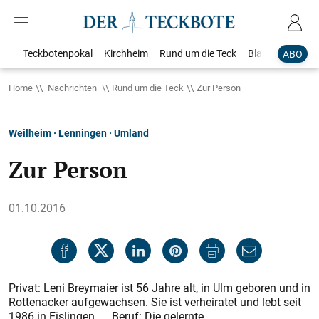
Teckbotenpokal
Kirchheim
Rund um die Teck
Blaulicht
Loka
ABO
Home
Nachrichten
Rund um die Teck
Zur Person
Weilheim · Lenningen · Umland
Zur Person
01.10.2016
Privat: Leni Breymaier ist 56 Jahre alt, in Ulm geboren und in
Rottenacker aufgewachsen. Sie ist verheiratet und lebt seit
1986 in Eislingen. Beruf: Die gelernte