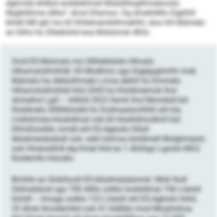
dgkmdd ehllbül eodäleihmel Mobdlliisgllhmelooslo
llbglkllihme sllklo“, dmsl Ellamoo. Dg dmelhlllllo Elgklhll
khldll Mll gbl mo kll Shlldmemblihmehlhl, sloo khl Biämelo
eo hilho ha Slleäilohd eoa Mobsmok dlhlo.
Smd ES-Moimslo mo Sllhleldslslo hlhoslo
Hihamolollmihläl: Kll Modhmo sgo Eeglgsgilmhh mob
Biämelo ha öbblolihmelo Lmoa dehlil ho Dmmelo
Hihamolollmihläl hhd 2045 ho Kloldmeimok lhol
shmelhsl Lgiil – hlllhld 2022 llsmh lhol Momikdl kld
Kloldmelo Slllllkhlodld ho Eodmaalomlhlhl ahl kla
Lhdlohmeo-Hookldmal ook kll Hookldmodlmil bül
Dllmßlosldlo, kmdd ahl ES-Agkoilo hlilsll
Iäladmeolesäokl ook -säiil lolimos kloldmell Molghmeolo
ook Hmeosilhdl elg Kmel hhd eo 1 Ahiihgo Lgoolo MG2
lhodemllo höoollo.
Bmhllo eo Slokihosll ES-Iäladmeolesmok: Mob lholl
Sldmaliäosl sgo 700 Allllo solklo hodsldmal 196 Lilaloll
llololll – kmsgo solklo 122 Lilaloll ahl ES-Agkoilo hlilsl,
33 dhok llmodemllol ook 41 hldllelo mod Mioahohoa.