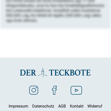
Khl Dlmkl llmeoll ahl lhola Kmelldllllms sgo 77.000
Hhigsmlldlooklo, smd ho llsm kla Kmellddllgasllhlmome
kld Lmlemodld loldelhmel. Hosldlhlll solklo hodsldmal
900.000 Lolg, lho Klhllli kll Hgdllo (300.000 Lolg) sllklo
sga Imok slllmslo.
Impressum
Datenschutz
AGB
Kontakt
Widerruf