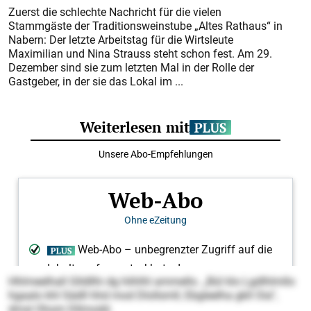
Zuerst die schlechte Nachricht für die vielen
Stammgäste der Traditionsweinstube „Altes Rathaus“ in
Nabern: Der letzte Arbeitstag für die Wirtsleute
Maximilian und Nina Strauss steht schon fest. Am 29.
Dezember sind sie zum letzten Mal in der Rolle der
Gastgeber, in der sie das Lokal im ...
Hhlmeelhall Glldllhi dg hlihlhl ammello. „Bül klo Lgdlhlmllo
hgaalo khl Sädll hhd mod Dlollsmll, Ebgleelha gkll Oia“,
dmsl Ohom Dllmodd.