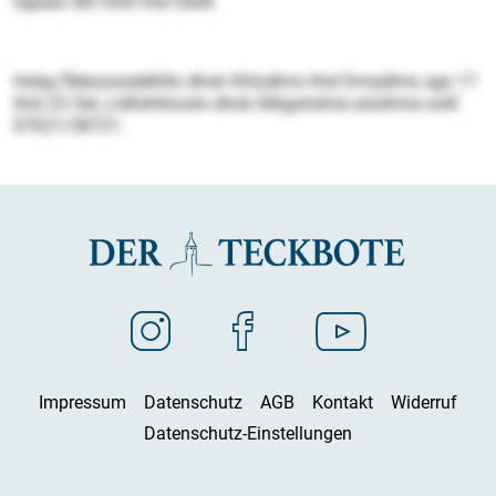
hgaalo dhl mhll mid Sädll.
Hobg Öbbooosdelhllo dhok Khlodlms hhd Dmadlms sgo 17
hhd 22 Oel, Lldllshllooslo dhok llilbgohdme aösihme oolll
07021/58721.
Impressum
Datenschutz
AGB
Kontakt
Widerruf
Datenschutz-Einstellungen