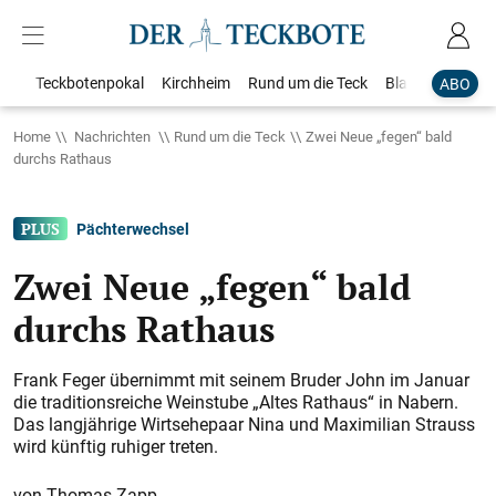
Teckbotenpokal
Kirchheim
Rund um die Teck
Blaulicht
Loka
ABO
Home
Nachrichten
Rund um die Teck
Zwei Neue „fegen“ bald
durchs Rathaus
Pächterwechsel
Zwei Neue „fegen“ bald
durchs Rathaus
Frank Feger übernimmt mit seinem Bruder John im Januar
die traditionsreiche Weinstube „Altes Rathaus“ in Nabern.
Das langjährige Wirtsehepaar Nina und Maximilian Strauss
wird künftig ruhiger treten.
Thomas Zapp