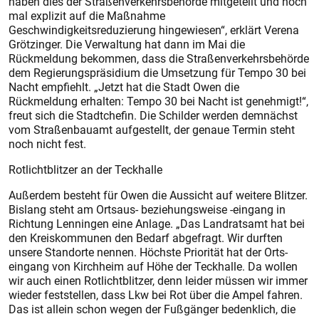
haben dies der Straßenverkehrsbehörde mitgeteilt und noch
mal explizit auf die Maßnahme
Geschwindigkeitsreduzierung hingewiesen“, erklärt Verena
Grötzinger. Die Verwaltung hat dann im Mai die
Rückmeldung bekommen, dass die Straßenverkehrsbehörde
dem Regierungspräsidium die Umsetzung für Tempo 30 bei
Nacht empfiehlt. „Jetzt hat die Stadt Owen die
Rückmeldung erhalten: Tempo 30 bei Nacht ist genehmigt!“,
freut sich die Stadtchefin. Die Schilder werden demnächst
vom Straßenbauamt aufgestellt, der genaue Termin steht
noch nicht fest.
Rotlichtblitzer an der Teckhalle
Außerdem besteht für Owen die Aussicht auf weitere Blitzer.
Bislang steht am Ortsaus- beziehungsweise -eingang in
Richtung Lenningen eine Anlage. „Das Landratsamt hat bei
den Kreiskommunen den Bedarf abgefragt. Wir durften
unsere Standorte nennen. Höchste Priorität hat der Orts-
eingang von Kirchheim auf Höhe der Teckhalle. Da wollen
wir auch einen Rotlichtblitzer, denn leider müssen wir immer
wieder feststellen, dass Lkw bei Rot über die Ampel fahren.
Das ist allein schon wegen der Fußgänger bedenklich, die