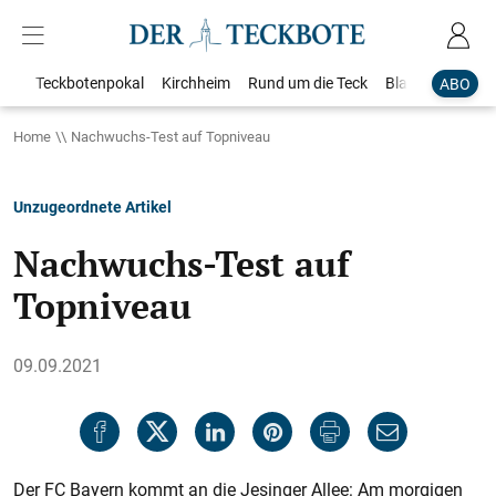
Teckbotenpokal
Kirchheim
Rund um die Teck
Blaulicht
Loka
ABO
Home
Nachwuchs-Test auf Topniveau
Unzugeordnete Artikel
Nachwuchs-Test auf
Topniveau
09.09.2021
Der FC Bayern kommt an die Jesinger Allee: Am morgigen