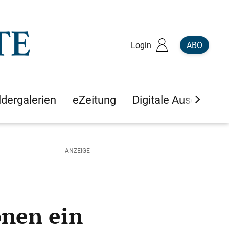
Login
ABO
ldergalerien
eZeitung
Digitale Ausgaben
nen ein