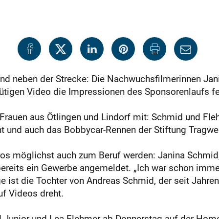
und neben der Strecke: Die Nachwuchsfilmerinnen Ja
ütigen Video die Impressionen des Sponsorenlaufs fe
 Frauen aus Ötlingen und Lindorf mit: Schmid und Fle
ht und auch das Bobbycar-Rennen der Stiftung Tragwer
s möglichst auch zum Beruf werden: Janina Schmid, d
a bereits ein Gewerbe angemeldet. „Ich war schon imm
e ist die Tochter von Andreas Schmid, der seit Jahre
f Videos dreht.
 Junior und Lea Flehmer ab Donnerstag auf der Hom