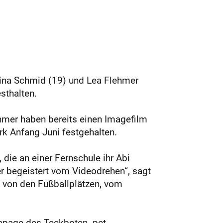
nina Schmid (19) und Lea Flehmer
sthalten.
hmer haben bereits einen Imagefilm
k Anfang Juni festgehalten.
ie an einer Fernschule ihr Abi
er begeistert vom Videodrehen“, sagt
n von den Fußballplätzen, vom
epage des Teckboten. pet