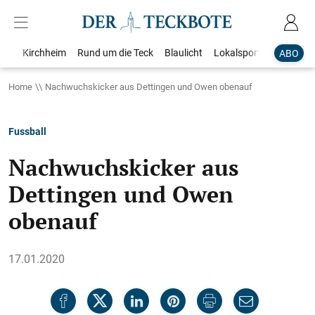
Kirchheim
Rund um die Teck
Blaulicht
Lokalsport
Bildergale
ABO
Home
Nachwuchskicker aus Dettingen und Owen obenauf
Fussball
Nachwuchskicker aus
Dettingen und Owen
obenauf
17.01.2020