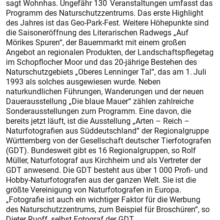
sagt Wohnhas. Ungefähr 130 Veranstaltungen umfasst das
Programm des Naturschutzzentrums. Das erste Highlight
des Jahres ist das Geo-Park-Fest. Weitere Höhepunkte sind
die Saisoneröffnung des Literarischen Radwegs „Auf
Mörikes Spuren“, der Bauernmarkt mit einem großen
Angebot an regionalen Produkten, der Landschaftspflegetag
im Schopflocher Moor und das 20-jährige Bestehen des
Naturschutzgebiets „Oberes Lenninger Tal“, das am 1. Juli
1993 als solches ausgewiesen wurde. Neben
naturkundlichen Führungen, Wanderungen und der neuen
Dauerausstellung „Die blaue Mauer“ zählen zahlreiche
Sonderausstellungen zum Programm. Eine davon, die
bereits jetzt läuft, ist die Ausstellung „Arten – Reich –
Naturfotografien aus Süddeutschland“ der Regionalgruppe
Württemberg von der Gesellschaft deutscher Tierfotografen
(GDT). Bundesweit gibt es 16 Regionalgruppen, so Rolf
Müller, Naturfotograf aus Kirchheim und als Vertreter der
GDT anwesend. Die GDT besteht aus über 1 000 Profi- und
Hobby-Naturfotografen aus der ganzen Welt. Sie ist die
größte Vereinigung von Naturfotografen in Europa.
„Fotografie ist auch ein wichtiger Faktor für die Werbung
des Naturschutzzentrums, zum Beispiel für Broschüren“, so
Dieter ­Ruoff, selbst Fotograf der GDT.