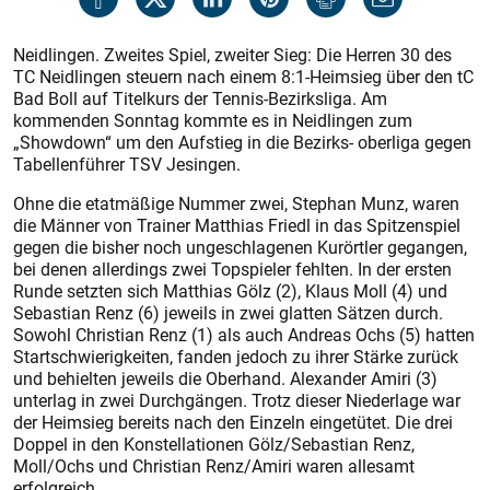
Neidlingen. Zweites Spiel, zweiter Sieg: Die Herren 30 des
TC Neidlingen steuern nach einem 8:1-Heimsieg über den tC
Bad Boll auf Titelkurs der Tennis-Bezirksliga. Am
kommenden Sonntag kommte es in Neidlingen zum
„Showdown“ um den Aufstieg in die Bezirks- oberliga gegen
Tabellenführer TSV Jesingen.
Ohne die etatmäßige Nummer zwei, Stephan Munz, waren
die Männer von Trainer Matthias Friedl in das Spitzenspiel
gegen die bisher noch ungeschlagenen Kurörtler gegangen,
bei denen allerdings zwei Topspieler fehlten. In der ersten
Runde setzten sich Matthias Gölz (2), Klaus Moll (4) und
Sebastian Renz (6) jeweils in zwei glatten Sätzen durch.
Sowohl Christian Renz (1) als auch Andreas Ochs (5) hatten
Startschwierigkeiten, fanden jedoch zu ihrer Stärke zurück
und behielten jeweils die Oberhand. Alexander Amiri (3)
unterlag in zwei Durchgängen. Trotz dieser Niederlage war
der Heimsieg bereits nach den Einzeln eingetütet. Die drei
Doppel in den Konstellationen Gölz/Sebastian Renz,
Moll/Ochs und Christian Renz/Amiri waren allesamt
erfolgreich.