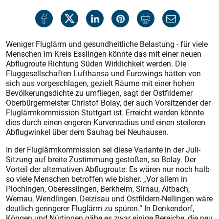
Weniger Fluglärm und gesundheitliche Belastung - für viele
Menschen im Kreis Esslingen könnte das mit einer neuen
Abflugroute Richtung Süden Wirklichkeit werden. Die
Fluggesellschaften Lufthansa und Eurowings hätten von
sich aus vorgeschlagen, gezielt Räume mit einer hohen
Bevölkerungsdichte zu umfliegen, sagt der Ostfilderner
Oberbürgermeister Christof Bolay, der auch Vorsitzender der
Fluglärmkommission Stuttgart ist. Erreicht werden könnte
dies durch einen engeren Kurvenradius und einen steileren
Abflugwinkel über dem Sauhag bei Neuhausen.
In der Fluglärmkommission sei diese Variante in der Juli-
Sitzung auf breite Zustimmung gestoßen, so Bolay. Der
Vorteil der alternativen Abflugroute: Es wären nur noch halb
so viele Menschen betroffen wie bisher. „Vor allem in
Plochingen, Oberesslingen, Berkheim, Sirnau, Altbach,
Wernau, Wendlingen, Deizisau und Ostfildern-Nellingen wäre
deutlich geringerer Fluglärm zu spüren.“ In Denkendorf,
Köngen und Nürtingen gäbe es zwar einige Bereiche, die neu