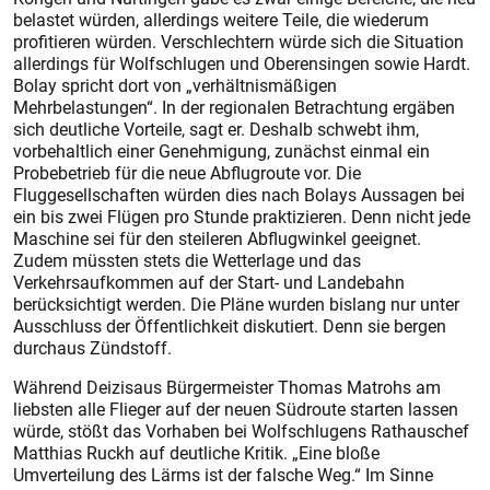
belastet würden, allerdings weitere Teile, die wiederum
profitieren würden. Verschlechtern würde sich die Situation
allerdings für Wolfschlugen und Oberensingen sowie Hardt.
Bolay spricht dort von „verhältnismäßigen
Mehrbelastungen“. In der regionalen Betrachtung ergäben
sich deutliche Vorteile, sagt er. Deshalb schwebt ihm,
vorbehaltlich einer Genehmigung, zunächst einmal ein
Probebetrieb für die neue Abflugroute vor. Die
Fluggesellschaften würden dies nach Bolays Aussagen bei
ein bis zwei Flügen pro Stunde praktizieren. Denn nicht jede
Maschine sei für den steileren Abflugwinkel geeignet.
Zudem müssten stets die Wetterlage und das
Verkehrsaufkommen auf der Start- und Landebahn
berücksichtigt werden. Die Pläne wurden bislang nur unter
Ausschluss der Öffentlichkeit diskutiert. Denn sie bergen
durchaus Zündstoff.
Während Deizisaus Bürgermeister Thomas Matrohs am
liebsten alle Flieger auf der neuen Südroute starten lassen
würde, stößt das Vorhaben bei Wolfschlugens Rathauschef
Matthias Ruckh auf deutliche Kritik. „Eine bloße
Umverteilung des Lärms ist der falsche Weg.“ Im Sinne