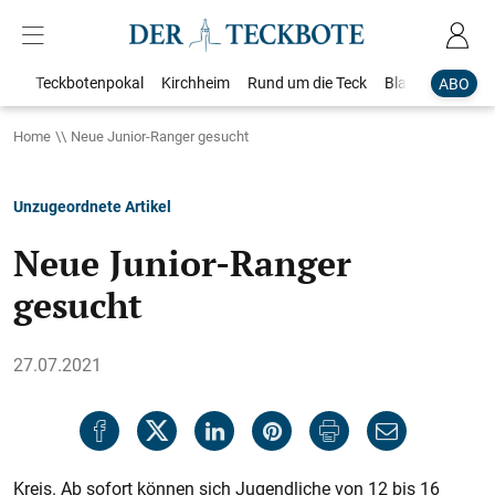
Teckbotenpokal
Kirchheim
Rund um die Teck
Blaulicht
Loka
ABO
Home
Neue Junior-Ranger gesucht
Unzugeordnete Artikel
Neue Junior-Ranger
gesucht
27.07.2021
Kreis. Ab sofort können sich Jugendliche von 12 bis 16