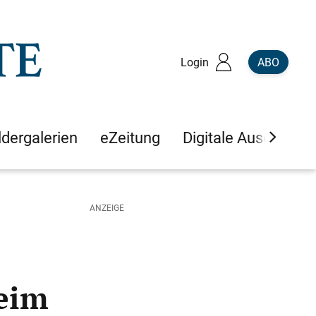
Login
ABO
ldergalerien
eZeitung
Digitale Ausgaben
heim