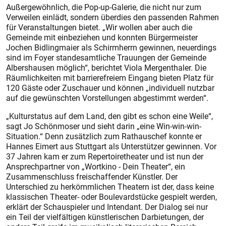
Außergewöhnlich, die Pop-up-Galerie, die nicht nur zum
Verweilen einlädt, sondern überdies den passenden Rahmen
für Veranstaltungen bietet. „Wir wollen aber auch die
Gemeinde mit einbeziehen und konnten Bürgermeister
Jochen Bidlingmaier als Schirmherrn gewinnen, neuerdings
sind im Foyer standesamtliche Trauungen der Gemeinde
Albershausen möglich“, berichtet Viola Mergenthaler. Die
Räumlichkeiten mit barrierefreiem Eingang bieten Platz für
120 Gäste oder Zuschauer und können „individuell nutzbar
auf die gewünschten Vorstellungen abgestimmt werden“.
„Kulturstatus auf dem Land, den gibt es schon eine Weile“,
sagt Jo Schönmoser und sieht darin „eine Win-win-win-
Situation.“ Denn zusätzlich zum Rathauschef konnte er
Hannes Eimert aus Stuttgart als Unterstützer gewinnen. Vor
37 Jahren kam er zum Repertoiretheater und ist nun der
Ansprechpartner von „Wortkino - Dein Theater“, ein
Zusammenschluss freischaffender Künstler. Der
Unterschied zu herkömmlichen Theatern ist der, dass keine
klassischen Theater- oder Boulevardstücke gespielt werden,
erklärt der Schauspieler und Intendant. Der Dialog sei nur
ein Teil der vielfältigen künstlerischen Darbietungen, der