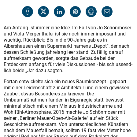
Am Anfang ist immer eine Idee. Im Fall von Jo Schönmoser
und Viola Mergenthaler ist sie noch immer imposant und
wuchtig. Rückblick: Bis in die 90-Jahre gab es in
Albershausen einen Supermarkt namens „Depot“, der nach
dessen Schließung jahrelang leer stand. Zufällig darauf
aufmerksam geworden, sorgte das Gebäude bei den
Entdeckern anfangs für viele Diskussionen - bis schlussend-
lich beide „Ja“ dazu sagten.
Fortan entwickelte sich ein neues Raumkonzept - gepaart
mit einer Leidenschaft zur Architektur und einem gewissen
Zauber, etwas Besonderes zu kreieren. Die
Umbaumaßnahmen fanden in Eigenregie statt, bewusst
minimalistisch mit einem Mix aus Industriecharme und
Wohlfühl-Atmosphäre. 2016 machte Jo Schönmoser mit
seiner „Berliner Mauer-Open-Air-Galerie“ auf ein Stück
Geschichte aufmerksam. Von unterschiedlichen Künstlern
nach dem Mauerfall bemalt, sollten 19 fast vier Meter hohe
original Berliner-Mauer-Stücke auf dem Parkplatz des