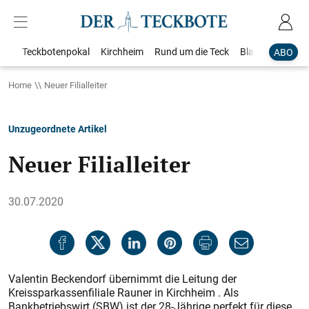
Teckbotenpokal
Kirchheim
Rund um die Teck
Blaulicht
Loka
ABO
Home
Neuer Filialleiter
Unzugeordnete Artikel
Neuer Filialleiter
30.07.2020
Valentin Beckendorf übernimmt die Leitung der
Kreissparkassenfiliale Rauner in Kirchheim . Als
Bankbetriebswirt (SBW) ist der 28-Jährige perfekt für diese