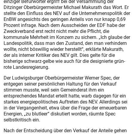
einziger Befürworter ergriff bei der Versammlung der
Ditzinger Oberbürgermeister Michael Makurath das Wort. Er
stellte den Einfluss des NEV auf die Unternehmenspolitik der
EnBW angesichts des geringen Anteils von nur knapp 0,69
Prozent infrage. Nach dem Ausscheiden der EDF habe der
Zweckverband erst recht nicht mehr die Pflicht, die
kommunale Mehrheit im Konzern zu sichern. „Ich glaube der
Landespolitik, dass man den Zustand, den man verhindern
wollte, nicht böswillig wieder herstellt“, erklärte Makurath,
der als interner Kritiker des NEV gilt. Dies gelte für die
bisherige schwarz-gelbe wie auch für die designierte grün-
rote Landesregierung.
Der Ludwigsburger Oberbürgermeister Werner Spec, der
entgegen seiner persönlichen Haltung für den Verkauf
stimmen musste, weil sein Gemeinderat ihm ein
entsprechendes Mandat erteilt hatte, warb dagegen für ein
starkes energiepolitisches Auftreten des NEV. Allerdings sei
in der Vergangenheit, etwa über die Frage der erneuerbaren
Energien, „zu blutleer“ diskutiert worden, räumte Spec
selbstkritisch ein.
Nach der Entscheidung über den Verkauf der Anteile gehen