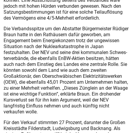
können. Eine Ausschüttung seitens des Verbandes wäre
jedoch mit hohen Hürden verbunden gewesen. Nach den
Satzungsbestimmungen ist für eine solche Teilauflösung
des Vermögens eine 4/5-Mehrheit erforderlich.
Die Verbandsspitze um den Abstatter Bürgermeister Rüdiger
Braun hatte in den Rathäusern dafür geworben, am
Engagement beim Ener­giekonzern trotz der ungewissen
Situation nach der Nuklearkatastrophe in Japan
festzuhalten. Der NEV und seine drei kommunalen Schwes­
terverbände, die ebenfalls EnBW-Aktien besitzen, hätten
auch nach dem Einstieg des Landes eine zent­rale Rolle. Sie
könnten sowohl dem Land wie auch dem zweiten
Großaktionär, den Oberschwäbischen Elektrizitätswerken
(OEW), die ebenfalls 45,01 Prozent am Unternehmen halten,
zu einer Mehrheit verhelfen. „Dieses Zünglein an der Waage
ist eine wichtige Funktion“, erklärte Braun. Ein drohender
Kursverlust sei für ihn kein Argument, weil der NEV
langfristig Einfluss nehmen und auch künftig nicht
verkaufen wolle.
Für den Verkauf stimmten 27 Prozent, darunter die Großen
Kreisstädte Filderstadt, Ludwigsburg und Backnang. Als