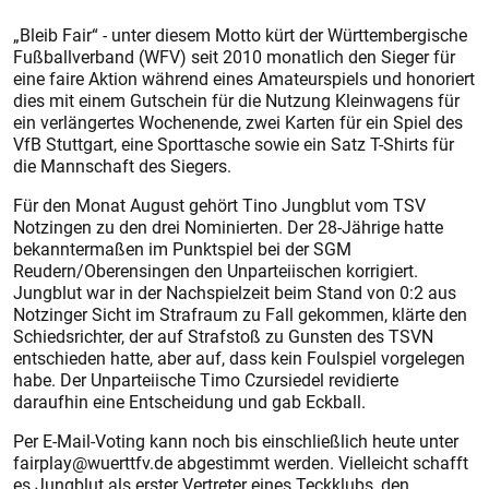
„Bleib Fair“ - unter diesem Motto kürt der Württembergische
Fußballverband (WFV) seit 2010 monatlich den Sieger für
eine faire Aktion während eines Amateurspiels und honoriert
dies mit einem Gutschein für die Nutzung Kleinwagens für
ein verlängertes Wochenende, zwei Karten für ein Spiel des
VfB Stuttgart, eine Sporttasche sowie ein Satz T-Shirts für
die Mannschaft des Siegers.
Für den Monat August gehört Tino Jungblut vom TSV
Notzingen zu den drei Nominierten. Der 28-Jährige hatte
bekanntermaßen im Punktspiel bei der SGM
Reudern/Oberensingen den Unparteiischen korrigiert.
Jungblut war in der Nachspielzeit beim Stand von 0:2 aus
Notzinger Sicht im Strafraum zu Fall gekommen, klärte den
Schiedsrichter, der auf Strafstoß zu Gunsten des TSVN
entschieden hatte, aber auf, dass kein Foulspiel vorgelegen
habe. Der Unparteiische Timo Czursiedel revidierte
daraufhin eine Entscheidung und gab Eckball.
Per E-Mail-Voting kann noch bis einschließlich heute unter
fairplay@wuerttfv.de abgestimmt werden. Vielleicht schafft
es Jungblut als erster Vertreter eines Teckklubs, den