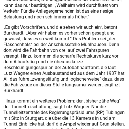
kann das nur bestätigen: „Weilheim wird durchflutet vom
Verkehr. Für die Anliegergemeinden ist das eine riesige
Belastung und noch schlimmer als früher.“
„Es gibt Vorschriften, und die sehen wir auch ein“, betont
Burkhardt. „Aber wir haben es vorher schon gesagt und
gewusst, dass es so weit kommt.“ Das Problem sei „der
Flaschenhals“ bei der Anschlussstelle Mühlhausen. Denn
dort wird die Fahrbahn von drei auf zwei Fahrspuren
verengt. Hinzu kommen die scharfe Rechtskurve kurz vor
dem Albaufstieg und die überaus kurze
Beschleunigungsspur an der Autobahnauffahrt, die laut
Lutz Wagner einen Ausbaustandard aus dem Jahr 1937 hat.
All das führe „zwangsläufig und logischerweise“ dazu, dass
die Fahrzeuge an dieser Stelle langsamer werden, ergänzt
Burkhardt.
Hinzu kommt ein weiteres Problem: der „bisher zähe Weg“
der Tunnelfreischaltung, sagt Lutz Wagner. Nur die
Tunnelleitzentrale des Regierungspräsidiums (RP) Tübingen
mit Sitz in Stuttgart, die über die 13 Kameras in und am
Tunnel Einblicke hat, darf die Ampel wieder auf Grün stellen.