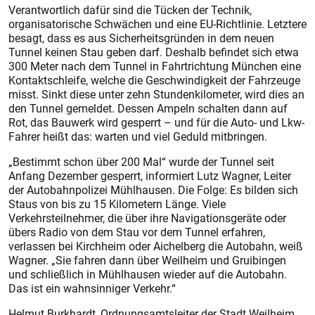
Verantwortlich dafür sind die Tücken der Technik,
organisatorische Schwächen und eine EU-Richtlinie. Letztere
besagt, dass es aus Sicherheitsgründen in dem neuen
Tunnel keinen Stau geben darf. Deshalb befindet sich etwa
300 Meter nach dem Tunnel in Fahrtrichtung München eine
Kontaktschleife, welche die Geschwindigkeit der Fahrzeuge
misst. Sinkt diese unter zehn Stundenkilometer, wird dies an
den Tunnel gemeldet. Dessen Ampeln schalten dann auf
Rot, das Bauwerk wird gesperrt – und für die Auto- und Lkw-
Fahrer heißt das: warten und viel Geduld mitbringen.
„Bestimmt schon über 200 Mal“ wurde der Tunnel seit
Anfang Dezember gesperrt, informiert Lutz Wagner, Leiter
der Autobahnpolizei Mühlhausen. Die Folge: Es bilden sich
Staus von bis zu 15 Kilometern Länge. Viele
Verkehrsteilnehmer, die über ihre Navigationsgeräte oder
übers Radio von dem Stau vor dem Tunnel erfahren,
verlassen bei Kirchheim oder Aichelberg die Autobahn, weiß
Wagner. „Sie fahren dann über Weilheim und Gruibingen
und schließlich in Mühlhausen wieder auf die Autobahn.
Das ist ein wahnsinniger Verkehr.“
Helmut Burkhardt, Ordnungsamtsleiter der Stadt Weilheim,