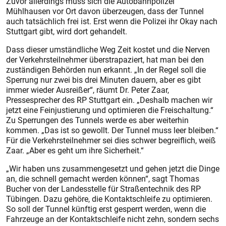
Zuvor allerdings muss sich die Autobahnpolizei
Mühlhausen vor Ort davon überzeugen, dass der Tunnel
auch tatsächlich frei ist. Erst wenn die Polizei ihr Okay nach
Stuttgart gibt, wird dort gehandelt.
Dass dieser umständliche Weg Zeit kostet und die Nerven
der Verkehrsteilnehmer überstrapaziert, hat man bei den
zuständigen Behörden nun erkannt. „In der Regel soll die
Sperrung nur zwei bis drei Minuten dauern, aber es gibt
immer wieder Ausreißer“, räumt Dr. Peter Zaar,
Pressesprecher des RP Stuttgart ein. „Deshalb machen wir
jetzt eine Feinjustierung und optimieren die Freischaltung.“
Zu Sperrungen des Tunnels werde es aber weiterhin
kommen. „Das ist so gewollt. Der Tunnel muss leer bleiben.“
Für die Verkehrsteilnehmer sei dies schwer begreiflich, weiß
Zaar. „Aber es geht um ihre Sicherheit.“
„Wir haben uns zusammengesetzt und gehen jetzt die Dinge
an, die schnell gemacht werden können“, sagt Thomas
Bucher von der Landesstelle für Straßentechnik des RP
Tübingen. Dazu gehöre, die Kontaktschleife zu optimieren.
So soll der Tunnel künftig erst gesperrt werden, wenn die
Fahrzeuge an der Kontaktschleife nicht zehn, sondern sechs