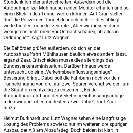
Stundenkilometer unterschreiten. Außerdem soll die
Autobahnpolizei Mühlhausen einen Monitor erhalten und so
einen Blick in den Tunnel werfen können. Auf Grün stellen
darf die Polizei den Tunnel dennoch nicht – dies obliegt
weiterhin der Tunnelleitzentrale. „Aber wir müssen dann
wenigstens nicht mehr vor Ort nachschauen, ob alles in
Ordnung ist“, sagt Lutz Wagner.
Die Behörden prüfen außerdem, ob sich an der
Autobahnauffahrt Mühlhausen baulich etwas ändern lässt,
ergänzt Zaar. Entscheiden müs­se dies allerdings das
Bundesverkehrsministerium. Darüber hi­naus werde
untersucht, ob eine „Verkehrsbeeinflussungsanlage“
Besserung bringt. Dabei soll die Fahrbahn noch vor dem
Tunneleingang von drei auf zwei Spuren verengt werden, um
die Situation rechtzeitig zu entzerren. „Bei der
Autobahnauffahrt und der Verkehrsbeeinflussungsanlage
reden wir aber über mindestens zwei Jahre“, fügt Zaar
hinzu.
Helmut Burkhardt und Lutz Wagner sehen eine langfristige
Lösung des Problems sowieso nur im weiteren dreispurigen
Ausbau der A 8 am Albaufstieg. Doch beiden ist klar: In